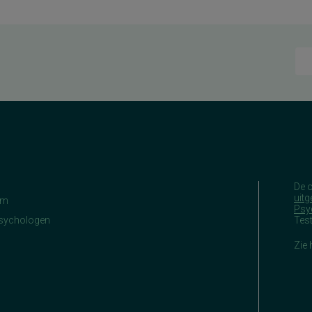
De 
uitg
am
Psy
Psychologen
Tes
Zie 