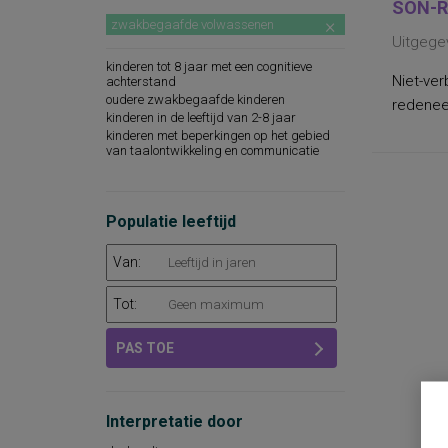
SON-R
zwakbegaafde volwassenen
Uitgege
kinderen tot 8 jaar met een cognitieve
Niet-ver
achterstand
oudere zwakbegaafde kinderen
redeneer
kinderen in de leeftijd van 2-8 jaar
kinderen met beperkingen op het gebied
van taalontwikkeling en communicatie
Populatie leeftijd
Van:
Tot:
PAS TOE
Interpretatie door