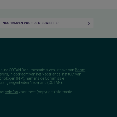
INSCHRIJVEN VOOR DE NIEUWSBRIEF
online COTAN Documentatie is een uitgave van
Boom
evers
, in opdracht van het
Nederlands Instituut van
chologen
(NIP), namens de Commissie
taangelegenheden Nederland (COTAN).
het
colofon
voor meer (copyright)informatie.