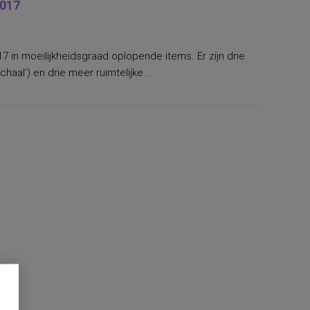
2017
17 in moeilijkheidsgraad oplopende items. Er zijn drie
haal’) en drie meer ruimtelijke...