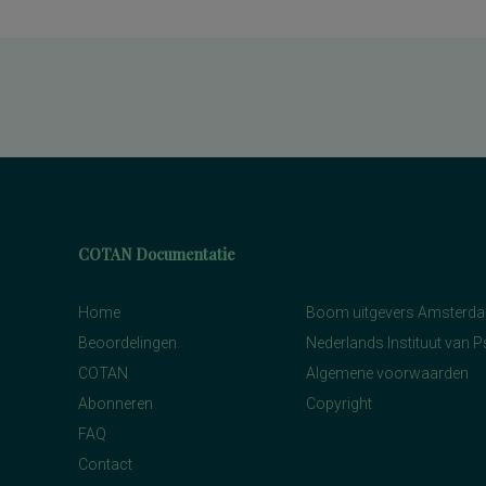
COTAN Documentatie
Home
Boom uitgevers Amsterd
Beoordelingen
Nederlands Instituut van 
COTAN
Algemene voorwaarden
Abonneren
Copyright
FAQ
Contact