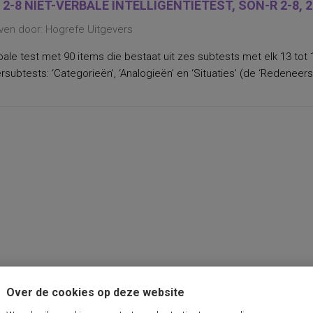
 2-8 NIET-VERBALE INTELLIGENTIETEST, SON-R 2-8, 
ven door: Hogrefe Uitgevers
bale test met 90 items die bestaat uit zes subtests met elk 13 tot 
subtests: ‘Categorieën’, ‘Analogieën’ en ‘Situaties’ (de ‘Redeneersc
Over de cookies op deze website