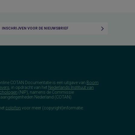
INSCHRIJVEN VOOR DE NIEUWSBRIEF
online COTAN Documentatie is een uitgave van
Boom
evers
, in opdracht van het
Nederlands Instituut van
chologen
(NIP), namens de Commissie
taangelegenheden Nederland (COTAN).
het
colofon
voor meer (copyright)informatie.