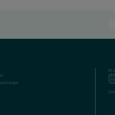
De 
uitg
am
Psy
Psychologen
Tes
Zie 