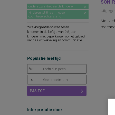
SON-R
oudere zwakbegaafde kinderen
Uitgege
kinderen tot 8 jaar met een
cognitieve achterstand
Niet-ver
redeneer
zwakbegaafde volwassenen
kinderen in de leeftijd van 2-8 jaar
kinderen met beperkingen op het gebied
van taalontwikkeling en communicatie
Populatie leeftijd
Van:
Tot:
PAS TOE
Interpretatie door