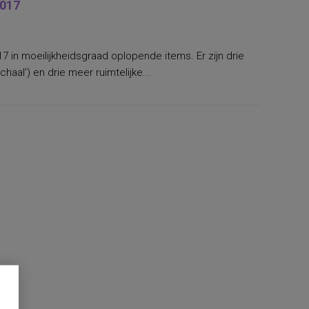
2017
17 in moeilijkheidsgraad oplopende items. Er zijn drie
haal’) en drie meer ruimtelijke...