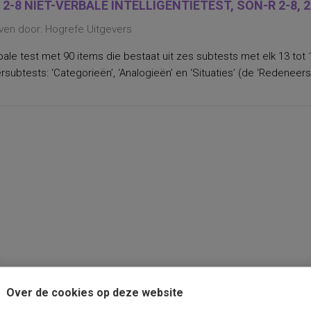
 2-8 NIET-VERBALE INTELLIGENTIETEST, SON-R 2-8, 
ven door: Hogrefe Uitgevers
bale test met 90 items die bestaat uit zes subtests met elk 13 tot 
subtests: ‘Categorieën’, ‘Analogieën’ en ‘Situaties’ (de ‘Redeneersc
Over de cookies op deze website