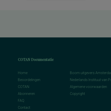
COTAN Documentatie
Home
Boom uitgevers Amsterd
Beoordelingen
Nederlands Instituut van 
COTAN
Algemene voorwaarden
Abonneren
Copyright
FAQ
Contact