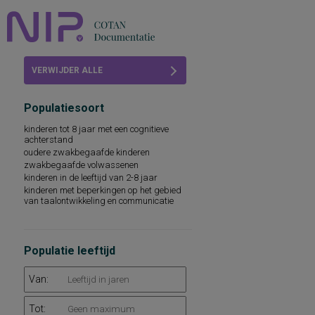
Home
VERWIJDER ALLE
Beoordelingen
FILTERS
Populatiesoort
COTAN
kinderen tot 8 jaar met een cognitieve
achterstand
Abonneren
oudere zwakbegaafde kinderen
zwakbegaafde volwassenen
FAQ
kinderen in de leeftijd van 2-8 jaar
kinderen met beperkingen op het gebied
van taalontwikkeling en communicatie
Populatie leeftijd
Van:
Tot: