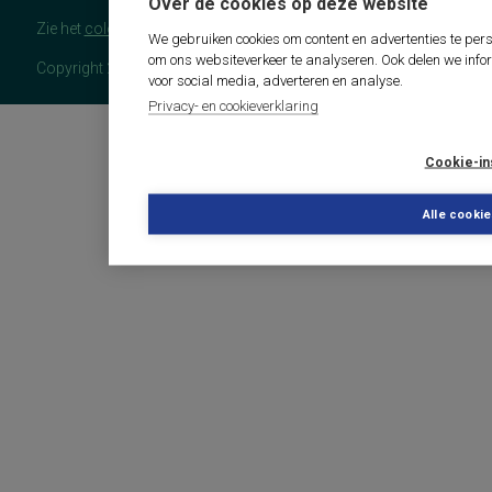
Over de cookies op deze website
Zie het
colofon
voor meer (copyright)informatie.
We gebruiken cookies om content en advertenties te pers
om ons websiteverkeer te analyseren. Ook delen we info
Copyright 2026 - COTAN Documentatie
voor social media, adverteren en analyse.
Privacy- en cookieverklaring
Cookie-in
Alle cooki