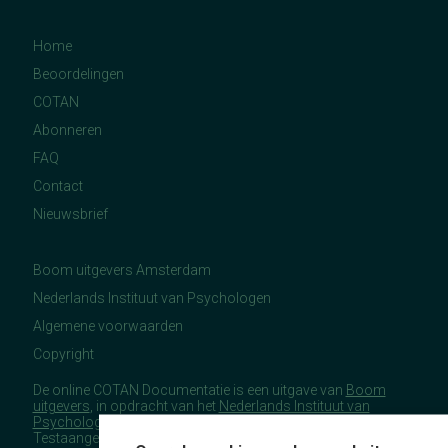
Home
Beoordelingen
COTAN
Abonneren
FAQ
Contact
Nieuwsbrief
Boom uitgevers Amsterdam
Nederlands Instituut van Psychologen
Algemene voorwaarden
Copyright
De online COTAN Documentatie is een uitgave van
Boom
uitgevers
, in opdracht van het
Nederlands Instituut van
Psychologen
(NIP), namens de Commissie
Testaangelegenheden Nederland (COTAN).