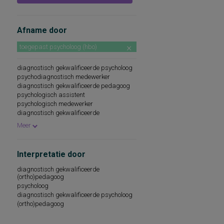
Afname door
toegepast psycholoog (hbo)
diagnostisch gekwalificeerde psycholoog
psychodiagnostisch medewerker
diagnostisch gekwalificeerde pedagoog
psychologisch assistent
psychologisch medewerker
diagnostisch gekwalificeerde
(ortho)pedagoog
Meer
diagnostisch gekwalificeerde
professional
onder supervisie van diagnostisch
gekwalificeerde psycholoog
Interpretatie door
diagnostisch gekwalificeerde
(ortho)pedagoog
psycholoog
diagnostisch gekwalificeerde psycholoog
(ortho)pedagoog