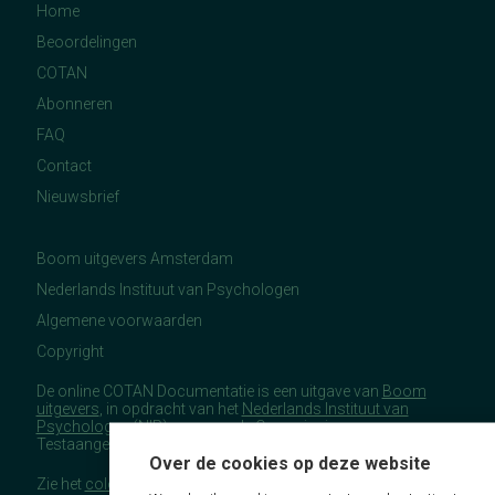
Home
Beoordelingen
COTAN
Abonneren
FAQ
Contact
Nieuwsbrief
Boom uitgevers Amsterdam
Nederlands Instituut van Psychologen
Algemene voorwaarden
Copyright
De online COTAN Documentatie is een uitgave van
Boom
uitgevers
, in opdracht van het
Nederlands Instituut van
Psychologen
(NIP), namens de Commissie
Testaangelegenheden Nederland (COTAN).
Over de cookies op deze website
Zie het
colofon
voor meer (copyright)informatie.