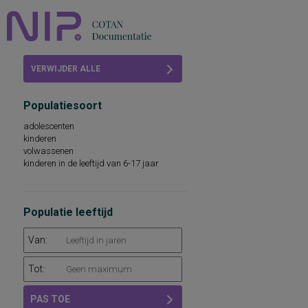
Home
VERWIJDER ALLE
Beoordelingen
FILTERS
Populatiesoort
COTAN
adolescenten
kinderen
Abonneren
volwassenen
kinderen in de leeftijd van 6-17 jaar
FAQ
Populatie leeftijd
Van:
Tot:
PAS TOE