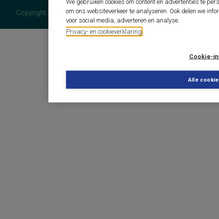
We gebruiken cookies om content en advertenties te pers
om ons websiteverkeer te analyseren. Ook delen we info
Copyright 2026 - COTAN Documentatie
voor social media, adverteren en analyse.
Privacy- en cookieverklaring
Cookie-in
Alle cooki