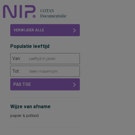
Home
VERWIJDER ALLE
Beoordelingen
FILTERS
Populatie leeftijd
COTAN
Van:
Abonneren
Tot:
FAQ
PAS TOE
Wijze van afname
papier & potlood