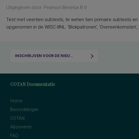
Uitgegeven door: Pearson Benelux B.V.
Test met veertien subtests, te weten tien primaire subtests en
opgenomen in de WISC-IIINL: ‘Blokpatronen’, ‘Overeenkomsten’, ‘C
INSCHRIJVEN VOOR DE NIEUWSBRIEF
COTAN Documentatie
Home
Beoordelingen
COTAN
Abonneren
FAQ