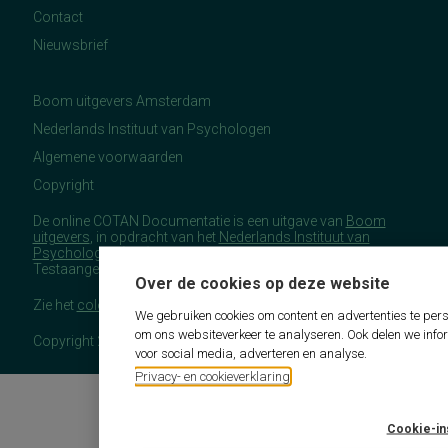
Contact
Nieuwsbrief
Boom uitgevers Amsterdam
Nederlands Instituut van Psychologen
Algemene voorwaarden
Copyright
De online COTAN Documentatie is een uitgave van
Boom
uitgevers
, in opdracht van het
Nederlands Instituut van
Psychologen
(NIP), namens de Commissie
Testaangelegenheden Nederland (COTAN).
Over de cookies op deze website
Zie het
colofon
voor meer (copyright)informatie.
We gebruiken cookies om content en advertenties te pers
om ons websiteverkeer te analyseren. Ook delen we info
Copyright 2026 - COTAN Documentatie
voor social media, adverteren en analyse.
Privacy- en cookieverklaring
Cookie-in