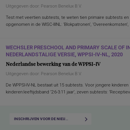
Uitgegeven door: Pearson Benelux B.V.
Test met veertien subtests, te weten tien primaire subtests en
opgenomen in de WISC-IIINL: ‘Blokpatronen’, ‘Overeenkomsten’, ‘C
WECHSLER PRESCHOOL AND PRIMARY SCALE OF I
NEDERLANDSTALIGE VERSIE, WPPSI-IV-NL, 2020
Nederlandse bewerking van de WPPSI-IV
Uitgegeven door: Pearson Benelux B.V.
De WPPSI-IV-NL bestaat uit 15 subtests. Voor jongere kinderen
kinderen:leeftijdsband ‘2:6-3:11 jaar’, zeven subtests: ‘Receptiev
INSCHRIJVEN VOOR DE NIEUWSBRIEF