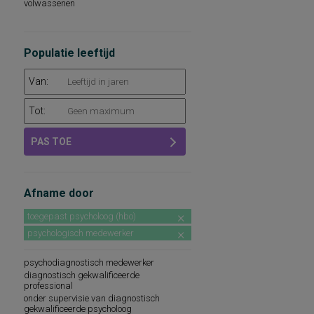
volwassenen
Populatie leeftijd
Van:
Tot:
PAS TOE
Afname door
toegepast psycholoog (hbo)
psychologisch medewerker
psychodiagnostisch medewerker
diagnostisch gekwalificeerde
professional
onder supervisie van diagnostisch
gekwalificeerde psycholoog