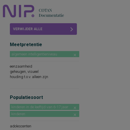
Home
VERWIJDER ALLE
Beoordelingen
FILTERS
Meetpretentie
COTAN
algemeen intelligentieniveau
Abonneren
eenzaamheid
FAQ
geheugen, visueel
houding t.o.v. alleen zijn
Populatiesoort
kinderen in de leeftijd van 6-17 jaar
kinderen
adolescenten