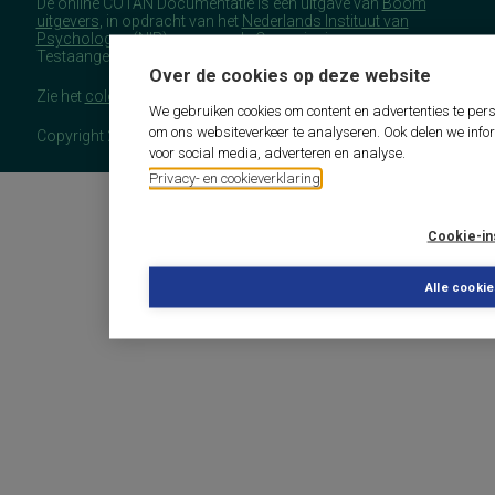
De online COTAN Documentatie is een uitgave van
Boom
uitgevers
, in opdracht van het
Nederlands Instituut van
Psychologen
(NIP), namens de Commissie
Testaangelegenheden Nederland (COTAN).
Over de cookies op deze website
Zie het
colofon
voor meer (copyright)informatie.
We gebruiken cookies om content en advertenties te pers
om ons websiteverkeer te analyseren. Ook delen we info
Copyright 2026 - COTAN Documentatie
voor social media, adverteren en analyse.
Privacy- en cookieverklaring
Cookie-in
Alle cooki