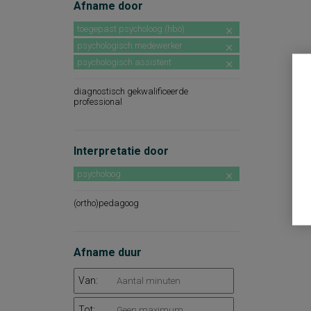
Afname door
toegepast psycholoog (hbo)
psychologisch medewerker
psychologisch assistent
diagnostisch gekwalificeerde
professional
Interpretatie door
psycholoog
(ortho)pedagoog
Afname duur
Van:
Tot: