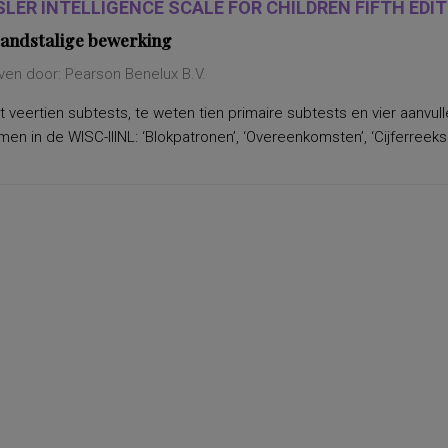
LER INTELLIGENCE SCALE FOR CHILDREN FIFTH EDITI
andstalige bewerking
ven door: Pearson Benelux B.V.
 veertien subtests, te weten tien primaire subtests en vier aanvu
n in de WISC-IIINL: ‘Blokpatronen’, ‘Overeenkomsten’, ‘Cijferreeksen