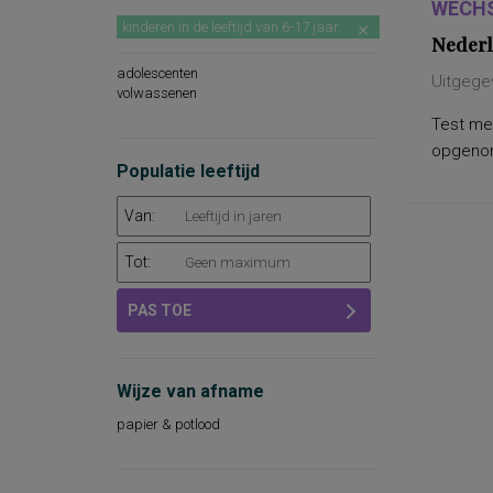
WECHS
kinderen in de leeftijd van 6-17 jaar
Nederl
adolescenten
Uitgege
volwassenen
Test met
opgenome
Populatie leeftijd
Van:
Tot:
PAS TOE
Wijze van afname
papier & potlood