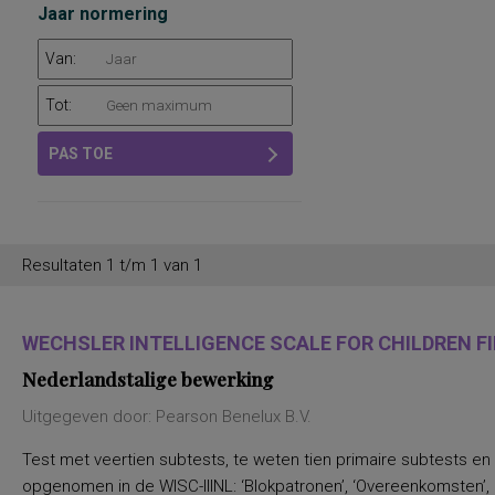
Jaar normering
Van:
Tot:
PAS TOE
Resultaten 1 t/m 1 van 1
WECHSLER INTELLIGENCE SCALE FOR CHILDREN FIF
Nederlandstalige bewerking
Uitgegeven door: Pearson Benelux B.V.
Test met veertien subtests, te weten tien primaire subtests en
opgenomen in de WISC-IIINL: ‘Blokpatronen’, ‘Overeenkomsten’, ‘C