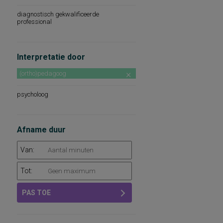
diagnostisch gekwalificeerde
professional
Interpretatie door
(ortho)pedagoog
psycholoog
Afname duur
Van:
Tot:
PAS TOE