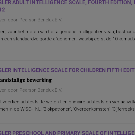
LER ADULT INTELLIGENCE SCALE, FOURTH EDITION,
12
ven door: Pearson Benelux B.V.
erij voor het meten van het algemene intelligentieniveau, bestaan
in een standaardvolgorde afgenomen, waarbij eerst de 10 kernsu
LER INTELLIGENCE SCALE FOR CHILDREN FIFTH EDITI
andstalige bewerking
ven door: Pearson Benelux B.V.
 veertien subtests, te weten tien primaire subtests en vier aanvu
n in de WISC-IIINL: ‘Blokpatronen’, ‘Overeenkomsten’, ‘Cijferreeksen
LER PRESCHOOL AND PRIMARY SCALE OF INTELLIGE