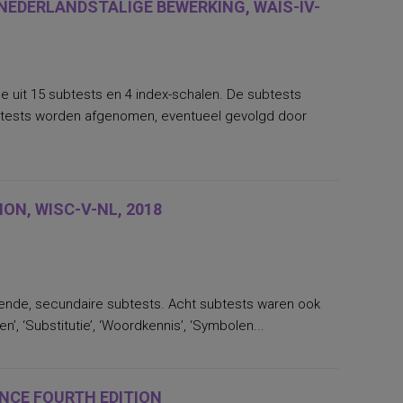
 NEDERLANDSTALIGE BEWERKING, WAIS-IV-
de uit 15 subtests en 4 index-schalen. De subtests
btests worden afgenomen, eventueel gevolgd door
ON, WISC-V-NL, 2018
llende, secundaire subtests. Acht subtests waren ook
’, ‘Substitutie’, ‘Woordkennis’, ‘Symbolen...
NCE FOURTH EDITION