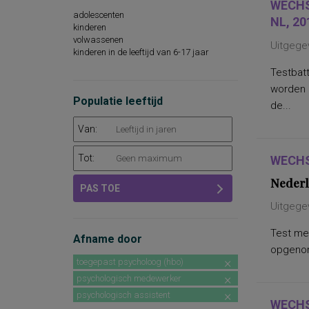
WECHS
adolescenten
NL, 20
kinderen
volwassenen
Uitgege
kinderen in de leeftijd van 6-17 jaar
Testbatt
worden 
Populatie leeftijd
de...
Van:
Tot:
WECHS
Nederl
PAS TOE
Uitgege
Test met
Afname door
opgenome
toegepast psycholoog (hbo)
psychologisch medewerker
psychologisch assistent
WECHS