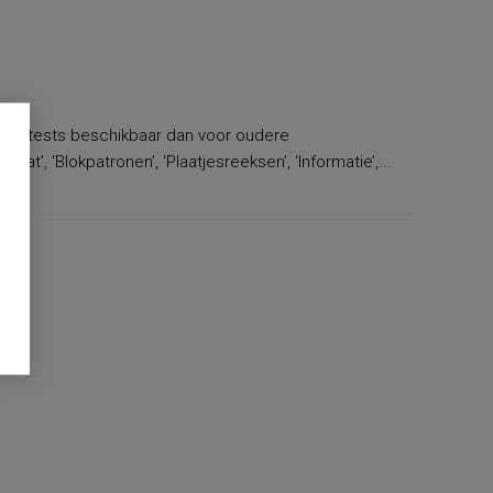
r subtests beschikbaar dan voor oudere
at’, ‘Blokpatronen’, ‘Plaatjesreeksen’, ‘Informatie’,...