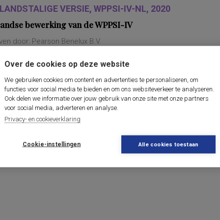
LANDSTALIGE VERSIE, WPPSI-IV-NL, 2020
andse bewerking van de WPPSI-IV
ven door: Pearson Benelux B.V.
-IV-NL bestaat uit 15 subtests. Voor jongere kinderen zijn minde
Over de cookies op deze website
:leeftijdsband ‘2:6-3:11 jaar’, zeven subtests: ‘Receptieve Woordensch
We gebruiken cookies om content en advertenties te personaliseren, om
functies voor social media te bieden en om ons websiteverkeer te analyseren.
Ook delen we informatie over jouw gebruik van onze site met onze partners
voor social media, adverteren en analyse.
Privacy- en cookieverklaring
Cookie-instellingen
Alle cookies toestaan