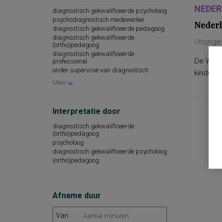
NEDER
diagnostisch gekwalificeerde psycholoog
psychodiagnostisch medewerker
Nederl
diagnostisch gekwalificeerde pedagoog
diagnostisch gekwalificeerde
Uitgege
(ortho)pedagoog
diagnostisch gekwalificeerde
De WPPSI
professional
onder supervisie van diagnostisch
kinderen
gekwalificeerde psycholoog
Meer
Interpretatie door
diagnostisch gekwalificeerde
(ortho)pedagoog
psycholoog
diagnostisch gekwalificeerde psycholoog
(ortho)pedagoog
Afname duur
Van: