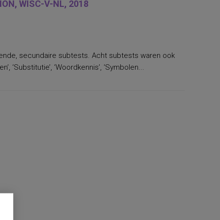
ON, WISC-V-NL, 2018
llende, secundaire subtests. Acht subtests waren ook
’, ‘Substitutie’, ‘Woordkennis’, ‘Symbolen...