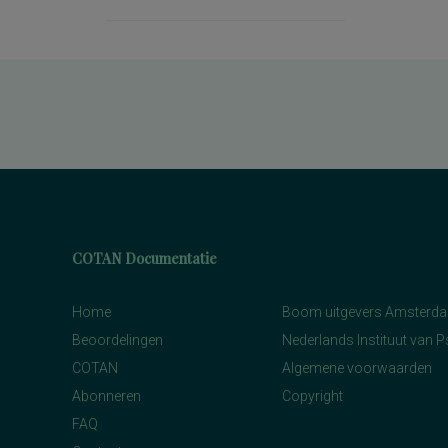
COTAN Documentatie
Home
Boom uitgevers Amsterd
Beoordelingen
Nederlands Instituut van 
COTAN
Algemene voorwaarden
Abonneren
Copyright
FAQ