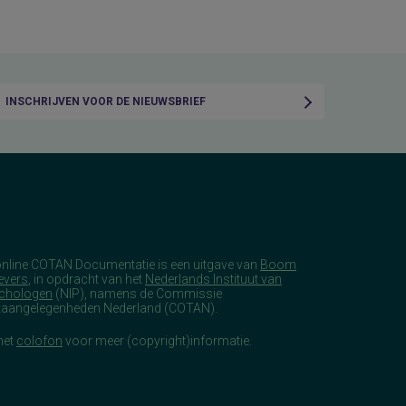
INSCHRIJVEN VOOR DE NIEUWSBRIEF
online COTAN Documentatie is een uitgave van
Boom
evers
, in opdracht van het
Nederlands Instituut van
chologen
(NIP), namens de Commissie
taangelegenheden Nederland (COTAN).
het
colofon
voor meer (copyright)informatie.