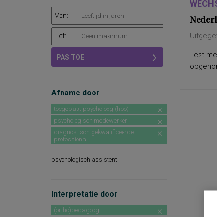
WECHS
Van:
Nederl
Uitgege
Tot:
Test met
PAS TOE
opgenome
Afname door
toegepast psycholoog (hbo)
psychologisch medewerker
diagnostisch gekwalificeerde
professional
psychologisch assistent
Interpretatie door
(ortho)pedagoog