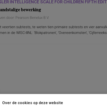
LER INTELLIGENCE SCALE FOR CHILDREN FIFTH EDITI
andstalige bewerking
ven door: Pearson Benelux B.V.
 veertien subtests, te weten tien primaire subtests en vier aanvu
n in de WISC-IIINL: ‘Blokpatronen’, ‘Overeenkomsten’, ‘Cijferreeksen
Over de cookies op deze website