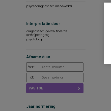
psychodiagnostisch medewerker
Interpretatie door
diagnostisch gekwalificeerde
(ortho)pedagoog
psycholoog
Afname duur
Van:
Tot:
PAS TOE
Jaar normering