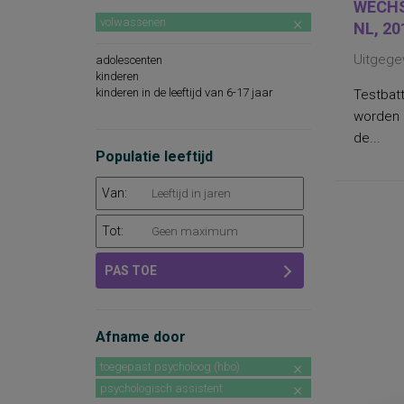
WECHS
volwassenen
NL, 20
Uitgege
adolescenten
kinderen
kinderen in de leeftijd van 6-17 jaar
Testbatt
worden 
de...
Populatie leeftijd
Van:
Tot:
PAS TOE
Afname door
toegepast psycholoog (hbo)
psychologisch assistent