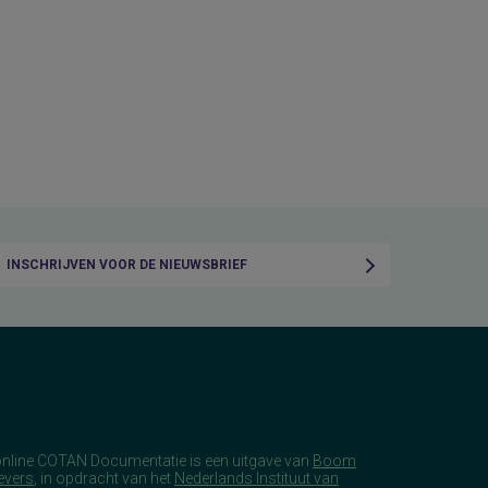
INSCHRIJVEN VOOR DE NIEUWSBRIEF
online COTAN Documentatie is een uitgave van
Boom
evers
, in opdracht van het
Nederlands Instituut van