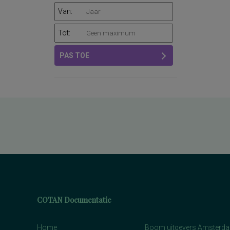
Van:
Tot:
PAS TOE
COTAN Documentatie
Home
Boom uitgevers Amsterd