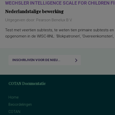
WECHSLER INTELLIGENCE SCALE FOR CHILDREN FIF
Nederlandstalige bewerking
Uitgegeven door: Pearson Benelux B.V.
Test met veertien subtests, te weten tien primaire subtests en
opgenomen in de WISC-IIINL: ‘Blokpatronen’, ‘Overeenkomsten’, ‘C
INSCHRIJVEN VOOR DE NIEUWSBRIEF
COTAN Documentatie
Home
Beoordelingen
COTAN