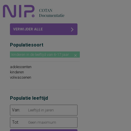
Home
VERWIJDER ALLE
Beoordelingen
FILTERS
Populatiesoort
COTAN
kinderen in de leeftijd van 6-17 jaar
Abonneren
adolescenten
FAQ
kinderen
volwassenen
Populatie leeftijd
Van:
Tot: