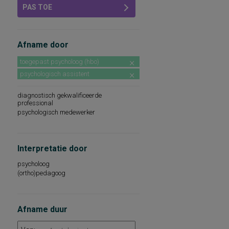
PAS TOE
Afname door
toegepast psycholoog (hbo)
psychologisch assistent
diagnostisch gekwalificeerde
professional
psychologisch medewerker
Interpretatie door
psycholoog
(ortho)pedagoog
Afname duur