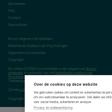
Abonneren
FAQ
Contact
Nieuwsbrief
Boom uitgevers Amsterdam
Nederlands Instituut van Psychologen
Algemene voorwaarden
Copyright
De online COTAN Documentatie is een uitgave van
Boom
uitgevers
, in opdracht van het
Nederlands Instituut van
Psychologen
(NIP), namens de Commissie
Testaangelegenheden Nederland (COTAN).
Over de cookies op deze website
Zie het
colofon
voor meer (copyright)informatie.
We gebruiken cookies om content en advertenties te pers
om ons websiteverkeer te analyseren. Ook delen we info
Copyright 2026 - COTAN Documentatie
voor social media, adverteren en analyse.
Privacy- en cookieverklaring