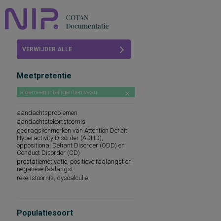
Home
VERWIJDER ALLE
Beoordelingen
FILTERS
Meetpretentie
COTAN
algemeen intelligentieniveau
Abonneren
aandachtsproblemen
FAQ
aandachtstekortstoornis
gedragskenmerken van Attention Deficit
Hyperactivity Disorder (ADHD),
oppositional Defiant Disorder (ODD) en
Conduct Disorder (CD)
prestatiemotivatie, positieve faalangst en
negatieve faalangst
rekenstoornis, dyscalculie
Populatiesoort