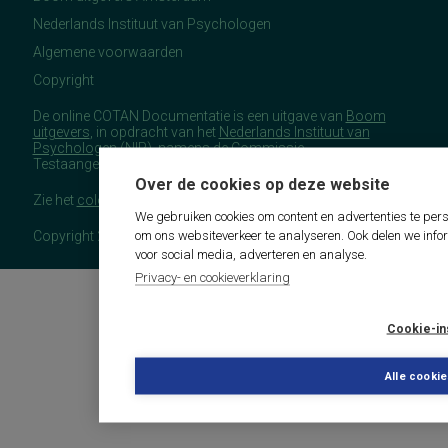
Nederlands Instituut van Psychologen
Algemene voorwaarden
Copyright
De online COTAN Documentatie is een uitgave van
Boom
uitgevers
, in opdracht van het
Nederlands Instituut van
Psychologen
(NIP), namens de Commissie
Testaangelegenheden Nederland (COTAN).
Over de cookies op deze website
Zie het
colofon
voor meer (copyright)informatie.
We gebruiken cookies om content en advertenties te pers
om ons websiteverkeer te analyseren. Ook delen we info
Copyright 2026 - COTAN Documentatie
voor social media, adverteren en analyse.
Privacy- en cookieverklaring
Cookie-in
Alle cooki