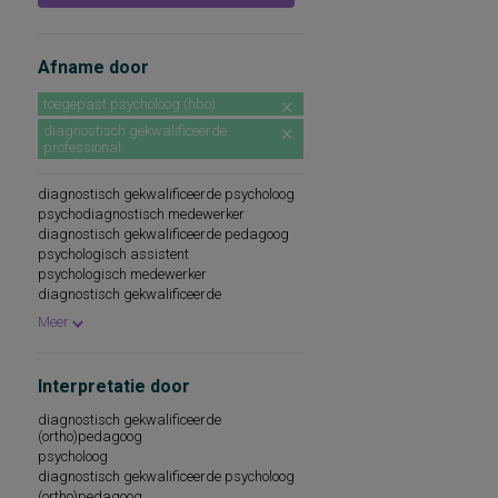
Afname door
toegepast psycholoog (hbo)
diagnostisch gekwalificeerde
professional
diagnostisch gekwalificeerde psycholoog
psychodiagnostisch medewerker
diagnostisch gekwalificeerde pedagoog
psychologisch assistent
psychologisch medewerker
diagnostisch gekwalificeerde
(ortho)pedagoog
Meer
onder supervisie van diagnostisch
gekwalificeerde psycholoog
Interpretatie door
diagnostisch gekwalificeerde
(ortho)pedagoog
psycholoog
diagnostisch gekwalificeerde psycholoog
(ortho)pedagoog