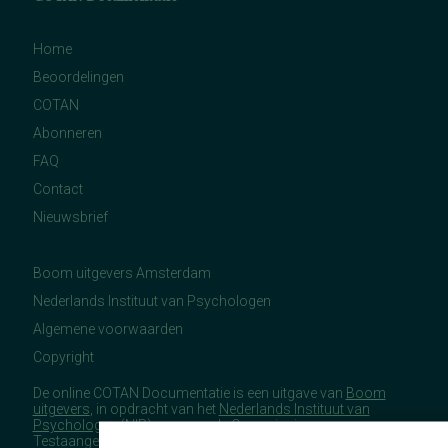
Home
Beoordelingen
COTAN
Abonneren
FAQ
Contact
Nieuwsbrief
Boom uitgevers Amsterdam
Nederlands Instituut van Psychologen
Algemene voorwaarden
Copyright
De online COTAN Documentatie is een uitgave van
Boom
uitgevers
, in opdracht van het
Nederlands Instituut van
Psychologen
(NIP), namens de Commissie
Testaangelegenheden Nederland (COTAN).