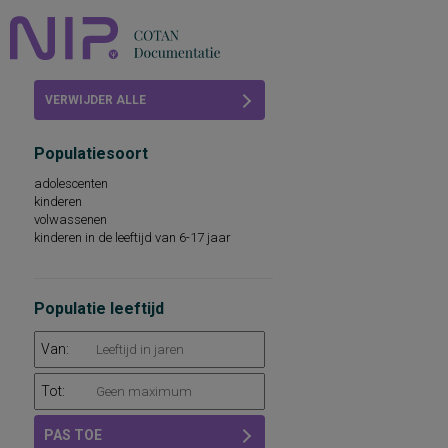
Home
VERWIJDER ALLE
Beoordelingen
FILTERS
Populatiesoort
COTAN
adolescenten
kinderen
Abonneren
volwassenen
kinderen in de leeftijd van 6-17 jaar
FAQ
Populatie leeftijd
Van:
Tot:
PAS TOE