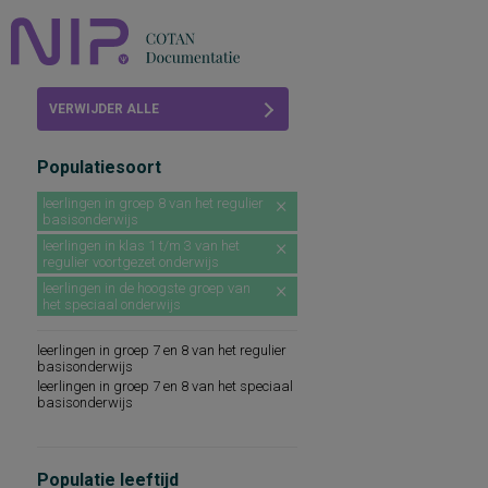
Home
VERWIJDER ALLE
Beoordelingen
FILTERS
Populatiesoort
COTAN
leerlingen in groep 8 van het regulier
basisonderwijs
Abonneren
leerlingen in klas 1 t/m 3 van het
regulier voortgezet onderwijs
FAQ
leerlingen in de hoogste groep van
het speciaal onderwijs
leerlingen in groep 7 en 8 van het regulier
basisonderwijs
leerlingen in groep 7 en 8 van het speciaal
basisonderwijs
Populatie leeftijd