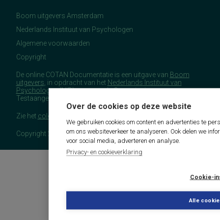
Boom uitgevers Amsterdam
Nederlands Instituut van Psychologen
Algemene voorwaarden
Copyright
De online COTAN Documentatie is een uitgave van
Boom
uitgevers
, in opdracht van het
Nederlands Instituut van
Psychologen
(NIP), namens de Commissie
Testaangelegenheden Nederland (COTAN).
Over de cookies op deze website
Zie het
colofon
voor meer (copyright)informatie.
We gebruiken cookies om content en advertenties te pers
om ons websiteverkeer te analyseren. Ook delen we info
Copyright 2026 - COTAN Documentatie
voor social media, adverteren en analyse.
Privacy- en cookieverklaring
Cookie-in
Alle cooki