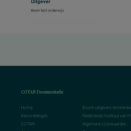
Uitgever
Boom test onderwijs
COTAN Documentatie
Home
Boom uitgevers Amsterd
Beoordelingen
Nederlands Instituut van 
COTAN
Algemene voorwaarden