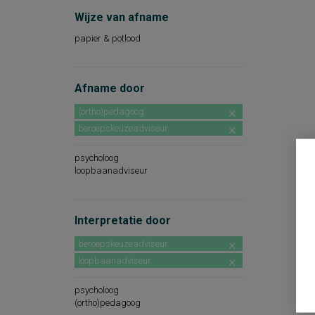
Wijze van afname
papier & potlood
Afname door
(ortho)pedagoog
beroepskeuzeadviseur
psycholoog
loopbaanadviseur
Interpretatie door
beroepskeuzeadviseur
loopbaanadviseur
psycholoog
(ortho)pedagoog