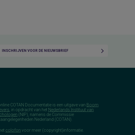
INSCHRIJVEN VOOR DE NIEUWSBRIEF
online COTAN Documentatie is een uitgave van
Boom
evers
, in opdracht van het
Nederlands Instituut van
chologen
(NIP), namens de Commissie
taangelegenheden Nederland (COTAN).
het
colofon
voor meer (copyright)informatie.