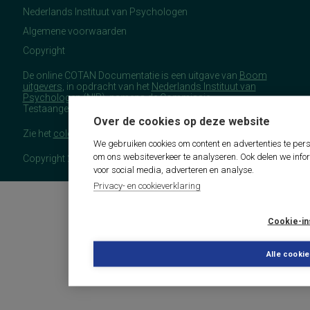
Nederlands Instituut van Psychologen
Algemene voorwaarden
Copyright
De online COTAN Documentatie is een uitgave van
Boom
uitgevers
, in opdracht van het
Nederlands Instituut van
Psychologen
(NIP), namens de Commissie
Testaangelegenheden Nederland (COTAN).
Over de cookies op deze website
Zie het
colofon
voor meer (copyright)informatie.
We gebruiken cookies om content en advertenties te pers
om ons websiteverkeer te analyseren. Ook delen we info
Copyright 2026 - COTAN Documentatie
voor social media, adverteren en analyse.
Privacy- en cookieverklaring
Cookie-in
Alle cooki