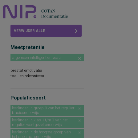
Home
VERWIJDER ALLE
Beoordelingen
FILTERS
Meetpretentie
COTAN
algemeen intelligentieniveau
Abonneren
prestatiemotivatie
FAQ
taal- en rekenniveau
Populatiesoort
leerlingen in groep 8 van het regulier
basisonderwijs
leerlingen in klas 1 t/m 3 van het
regulier voortgezet onderwijs
leerlingen in de hoogste groep van
het speciaal onderwijs