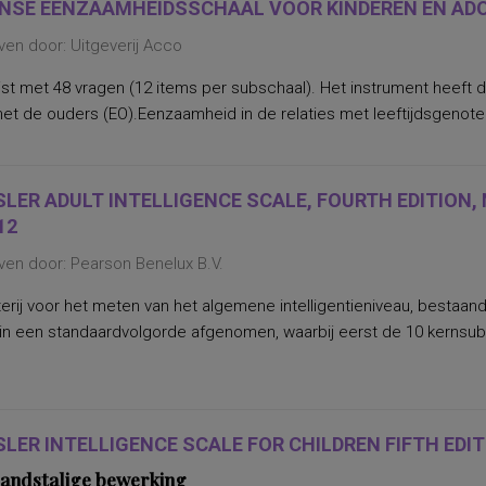
NSE EENZAAMHEIDSSCHAAL VOOR KINDEREN EN ADO
en door: Uitgeverij Acco
jst met 48 vragen (12 items per subschaal). Het instrument heeft
met de ouders (EO).Eenzaamheid in de relaties met leeftijdsgenoten (
LER ADULT INTELLIGENCE SCALE, FOURTH EDITION,
12
ven door: Pearson Benelux B.V.
erij voor het meten van het algemene intelligentieniveau, bestaan
in een standaardvolgorde afgenomen, waarbij eerst de 10 kernsu
LER INTELLIGENCE SCALE FOR CHILDREN FIFTH EDITI
andstalige bewerking