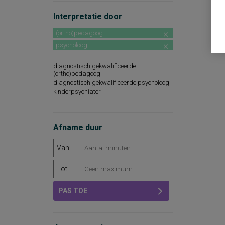
psychodiagnostisch medewerker
diagnostisch gekwalificeerde
Interpretatie door
professional
beroepskeuzeadviseur
(ortho)pedagoog
onder supervisie van pedagoog
onder supervisie van
psycholoog
kinder-/jeugdpsychiater
diagnostisch gekwalificeerde
(ortho)pedagoog
diagnostisch gekwalificeerde psycholoog
kinderpsychiater
Afname duur
Van:
Tot:
PAS TOE