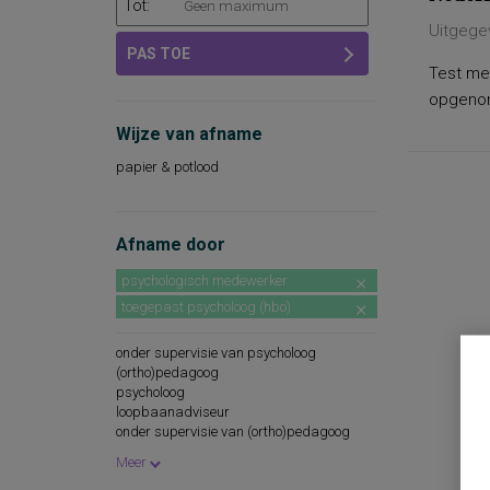
Tot:
Uitgege
PAS TOE
Test met
opgenome
Wijze van afname
papier & potlood
Afname door
psychologisch medewerker
toegepast psycholoog (hbo)
onder supervisie van psycholoog
(ortho)pedagoog
psycholoog
loopbaanadviseur
onder supervisie van (ortho)pedagoog
psychologisch assistent
Meer
leerkracht