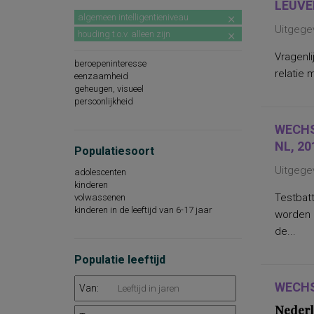
LEUVE
algemeen intelligentieniveau
Uitgegev
houding t.o.v. alleen zijn
Vragenli
beroepeninteresse
relatie 
eenzaamheid
geheugen, visueel
persoonlijkheid
WECHS
NL, 20
Populatiesoort
Uitgege
adolescenten
kinderen
Testbatt
volwassenen
kinderen in de leeftijd van 6-17 jaar
worden 
de...
Populatie leeftijd
WECHS
Van:
Nederl