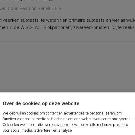
ven door: Pearson Benelux B.V.
 veertien subtests, te weten tien primaire subtests en vier aanvu
n in de WISC-IIINL: ‘Blokpatronen’, ‘Overeenkomsten’, ‘Cijferreeksen
Over de cookies op deze website
We gebruiken cookies om content en advertenties te personaliseren, om
functies voor social media te bieden en om ons websiteverkeer te analyseren.
Ook delen we informatie over jouw gebruik van onze site met onze partners
voor social media, adverteren en analyse.