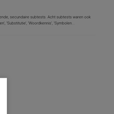
llende, secundaire subtests. Acht subtests waren ook
’, ‘Substitutie’, ‘Woordkennis’, ‘Symbolen...