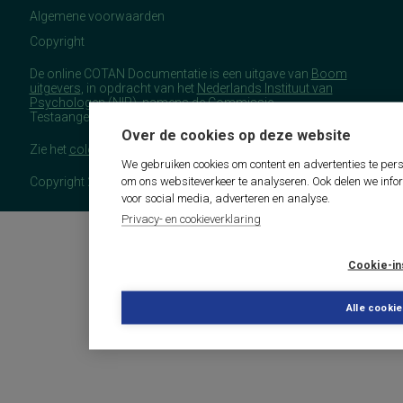
Algemene voorwaarden
Copyright
De online COTAN Documentatie is een uitgave van
Boom
uitgevers
, in opdracht van het
Nederlands Instituut van
Psychologen
(NIP), namens de Commissie
Testaangelegenheden Nederland (COTAN).
Over de cookies op deze website
Zie het
colofon
voor meer (copyright)informatie.
We gebruiken cookies om content en advertenties te pers
om ons websiteverkeer te analyseren. Ook delen we info
Copyright 2026 - COTAN Documentatie
voor social media, adverteren en analyse.
Privacy- en cookieverklaring
Cookie-in
Alle cooki