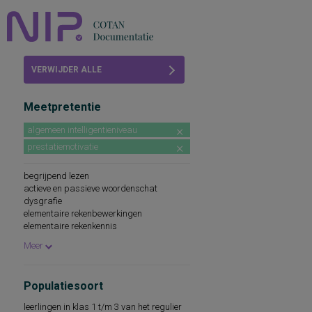
Home
VERWIJDER ALLE
Beoordelingen
FILTERS
Meetpretentie
COTAN
algemeen intelligentieniveau
Abonneren
prestatiemotivatie
FAQ
begrijpend lezen
actieve en passieve woordenschat
dysgrafie
elementaire rekenbewerkingen
elementaire rekenkennis
hiaten in de beheersing van
Meer
spellingleerstof
informatieverwerking, sensorische
leeswoordenschat
Populatiesoort
mondelinge taalvaardigheid
motivatie-oriëntatie: vier gedragsaspecten
leerlingen in klas 1 t/m 3 van het regulier
van motivatie