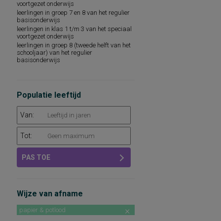
voortgezet onderwijs
spelling van Nederlandse niet-
leerlingen in groep 7 en 8 van het regulier
werkwoorden
basisonderwijs
leerlingen in klas 1 t/m 3 van het speciaal
voortgezet onderwijs
leerlingen in groep 8 (tweede helft van het
schooljaar) van het regulier
basisonderwijs
Populatie leeftijd
Van:
Tot:
PAS TOE
Wijze van afname
papier & potlood