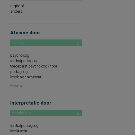
digitaal
anders
Afname door
leerkracht
psycholoog
(ortho)pedagoog
toegepast psycholoog (hbo)
pedagoog
loopbaanadviseur
psychodiagnostisch medewerker
Meer
psychologisch assistent
onderwijskundige
na certificering/cursus/ training
Interpretatie door
diagnostisch gekwalificeerde
professional
psycholoog
onder supervisie van psycholoog
onder supervisie van (ortho)pedagoog
beroepskeuzeadviseur
(ortho)pedagoog
school- en beroepskeuzeadviseur
leerkracht