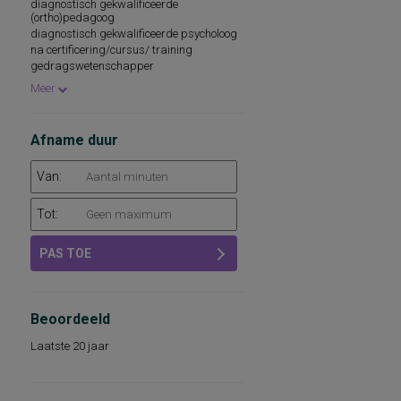
psychologisch medewerker
diagnostisch gekwalificeerde
(ortho)pedagoog
diagnostisch gekwalificeerde psycholoog
na certificering/cursus/ training
gedragswetenschapper
remedial teacher
Meer
medewerker
onderwijsbegeleidingsdiensten
school- en beroepskeuzeadviseur
Afname duur
Van:
Tot:
PAS TOE
Beoordeeld
Laatste 20 jaar