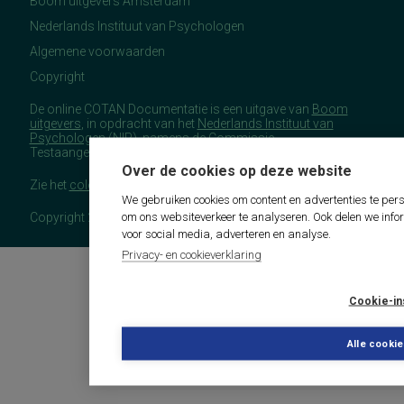
Boom uitgevers Amsterdam
Nederlands Instituut van Psychologen
Algemene voorwaarden
Copyright
De online COTAN Documentatie is een uitgave van
Boom
uitgevers
, in opdracht van het
Nederlands Instituut van
Psychologen
(NIP), namens de Commissie
Testaangelegenheden Nederland (COTAN).
Over de cookies op deze website
Zie het
colofon
voor meer (copyright)informatie.
We gebruiken cookies om content en advertenties te pers
om ons websiteverkeer te analyseren. Ook delen we info
Copyright 2026 - COTAN Documentatie
voor social media, adverteren en analyse.
Privacy- en cookieverklaring
Cookie-in
Alle cooki