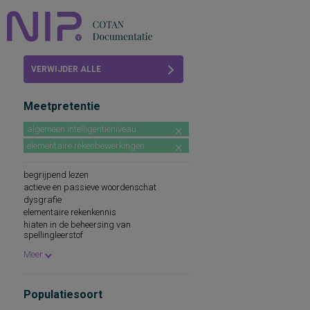
Home
VERWIJDER ALLE
Beoordelingen
FILTERS
Meetpretentie
COTAN
algemeen intelligentieniveau
Abonneren
elementaire rekenbewerkingen
FAQ
begrijpend lezen
actieve en passieve woordenschat
dysgrafie
elementaire rekenkennis
hiaten in de beheersing van
spellingleerstof
informatieverwerking, sensorische
Meer
leeswoordenschat
mondelinge taalvaardigheid
motivatie-oriëntatie: vier gedragsaspecten
Populatiesoort
van motivatie
prestatiemotivatie