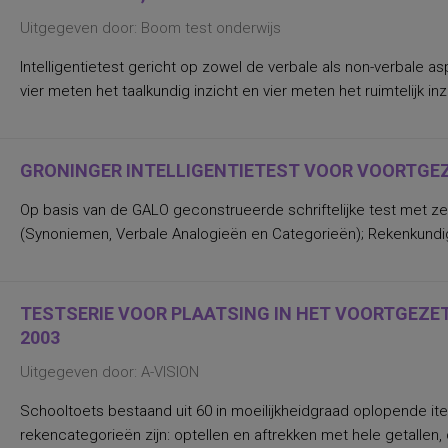
Uitgegeven door: Boom test onderwijs
Intelligentietest gericht op zowel de verbale als non-verbale 
vier meten het taalkundig inzicht en vier meten het ruimtelijk 
GRONINGER INTELLIGENTIETEST VOOR VOORTGEZE
Op basis van de GALO geconstrueerde schriftelijke test met zev
(Synoniemen, Verbale Analogieën en Categorieën); Rekenkundige I
TESTSERIE VOOR PLAATSING IN HET VOORTGEZET 
2003
Uitgegeven door: A-VISION
Schooltoets bestaand uit 60 in moeilijkheidgraad oplopende
rekencategorieën zijn: optellen en aftrekken met hele getallen,