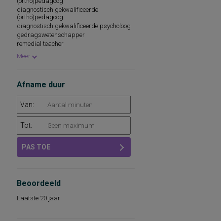
(ortho)pedagoog
psychologisch medewerker
diagnostisch gekwalificeerde
(ortho)pedagoog
diagnostisch gekwalificeerde psycholoog
gedragswetenschapper
remedial teacher
intern begeleider
Meer
medewerker
onderwijsbegeleidingsdiensten
school- en beroepskeuzeadviseur
Afname duur
Van:
Tot:
PAS TOE
Beoordeeld
Laatste 20 jaar