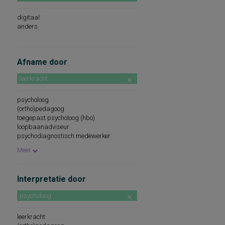
digitaal
anders
Afname door
leerkracht
psycholoog
(ortho)pedagoog
toegepast psycholoog (hbo)
loopbaanadviseur
psychodiagnostisch medewerker
psychologisch assistent
Meer
na certificering/cursus/ training
pedagoog
remedial teacher
Interpretatie door
intern begeleider
diagnostisch gekwalificeerde
psycholoog
professional
onder supervisie van psycholoog
onder supervisie van (ortho)pedagoog
leerkracht
beroepskeuzeadviseur