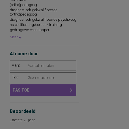
psychologisch medewerker
(ortho)pedagoog
diagnostisch gekwalificeerde
(ortho)pedagoog
diagnostisch gekwalificeerde psycholoog
na certificering/cursus/ training
gedragswetenschapper
remedial teacher
Meer
medewerker
onderwijsbegeleidingsdiensten
school- en beroepskeuzeadviseur
Afname duur
Van:
Tot:
PAS TOE
Beoordeeld
Laatste 20 jaar