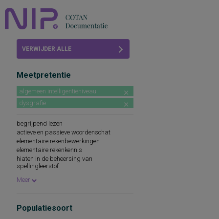
Home
VERWIJDER ALLE
Beoordelingen
FILTERS
Meetpretentie
COTAN
algemeen intelligentieniveau
Abonneren
dysgrafie
FAQ
begrijpend lezen
actieve en passieve woordenschat
elementaire rekenbewerkingen
elementaire rekenkennis
hiaten in de beheersing van
spellingleerstof
informatieverwerking, sensorische
Meer
leeswoordenschat
mondelinge taalvaardigheid
motivatie-oriëntatie: vier gedragsaspecten
Populatiesoort
van motivatie
prestatiemotivatie