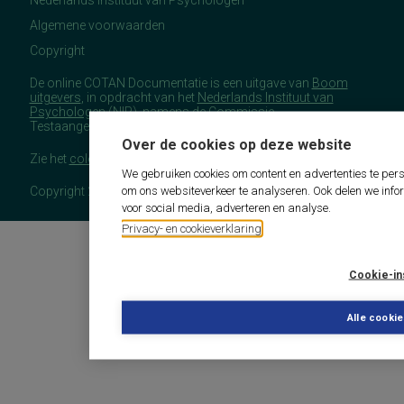
Algemene voorwaarden
Copyright
De online COTAN Documentatie is een uitgave van
Boom
uitgevers
, in opdracht van het
Nederlands Instituut van
Psychologen
(NIP), namens de Commissie
Testaangelegenheden Nederland (COTAN).
Over de cookies op deze website
Zie het
colofon
voor meer (copyright)informatie.
We gebruiken cookies om content en advertenties te pers
om ons websiteverkeer te analyseren. Ook delen we info
Copyright 2026 - COTAN Documentatie
voor social media, adverteren en analyse.
Privacy- en cookieverklaring
Cookie-in
Alle cooki