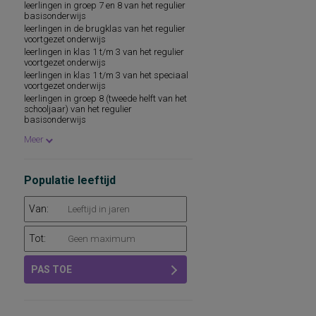
leerlingen in groep 7 en 8 van het regulier
spelling van Nederlandse niet-
basisonderwijs
werkwoorden
leerlingen in de brugklas van het regulier
voortgezet onderwijs
leerlingen in klas 1 t/m 3 van het regulier
voortgezet onderwijs
leerlingen in klas 1 t/m 3 van het speciaal
voortgezet onderwijs
leerlingen in groep 8 (tweede helft van het
schooljaar) van het regulier
basisonderwijs
leerlingen in klas 1 t/m 3 van de mavo, de
Meer
havo en het vwo van het regulier voortgezet
onderwijs
leerlingen in groep 8 van het regulier
basisonderwijs die in aanmerking komen
Populatie leeftijd
voor leerwegondersteunend onderwijs,
praktijkonderwijs of het vmbo
Van:
Tot:
PAS TOE