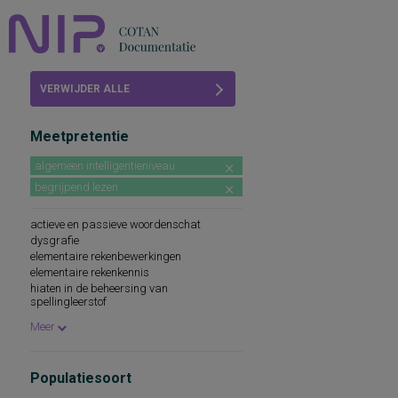
Home
VERWIJDER ALLE
Beoordelingen
FILTERS
Meetpretentie
COTAN
algemeen intelligentieniveau
Abonneren
begrijpend lezen
FAQ
actieve en passieve woordenschat
dysgrafie
elementaire rekenbewerkingen
elementaire rekenkennis
hiaten in de beheersing van
spellingleerstof
informatieverwerking, sensorische
Meer
leeswoordenschat
mondelinge taalvaardigheid
motivatie-oriëntatie: vier gedragsaspecten
Populatiesoort
van motivatie
prestatiemotivatie