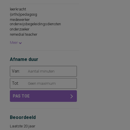
intern begeleider
diagnostisch gekwalificeerde
leerkracht
professional
(ortho)pedagoog
onder supervisie van psycholoog
medewerker
onder supervisie van (ortho)pedagoog
onderwijsbegeleidingsdiensten
beroepskeuzeadviseur
onderzoeker
psychologisch medewerker
remedial teacher
diagnostisch gekwalificeerde
Meer
(ortho)pedagoog
diagnostisch gekwalificeerde psycholoog
gedragswetenschapper
Afname duur
intern begeleider
school- en beroepskeuzeadviseur
Van:
Tot:
PAS TOE
Beoordeeld
Laatste 20 jaar