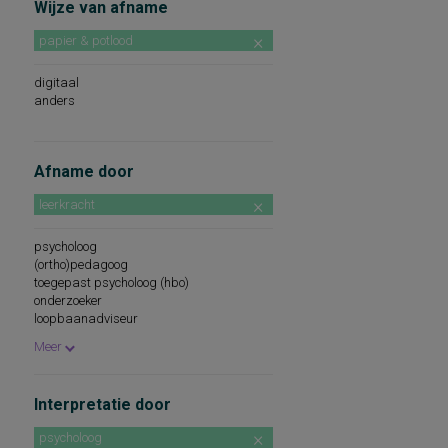
Wijze van afname
papier & potlood
digitaal
anders
Afname door
leerkracht
psycholoog
(ortho)pedagoog
toegepast psycholoog (hbo)
onderzoeker
loopbaanadviseur
psychodiagnostisch medewerker
Meer
medewerker
onderwijsbegeleidingsdiensten
psychologisch assistent
Interpretatie door
na certificering/cursus/ training
pedagoog
psycholoog
remedial teacher