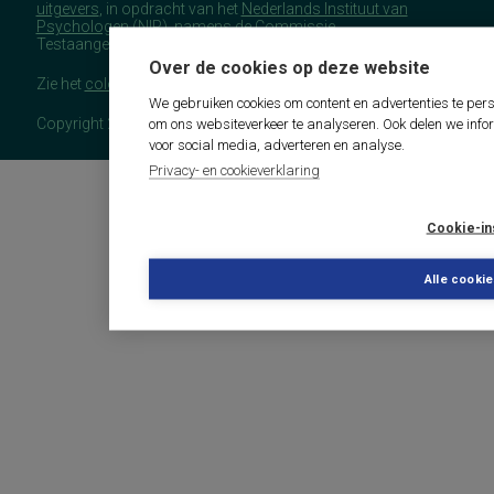
uitgevers
, in opdracht van het
Nederlands Instituut van
Psychologen
(NIP), namens de Commissie
Testaangelegenheden Nederland (COTAN).
Over de cookies op deze website
Zie het
colofon
voor meer (copyright)informatie.
We gebruiken cookies om content en advertenties te pers
Copyright 2026 - COTAN Documentatie
om ons websiteverkeer te analyseren. Ook delen we info
voor social media, adverteren en analyse.
Privacy- en cookieverklaring
Cookie-in
Alle cooki