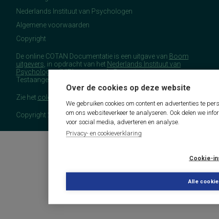
Nederlands Instituut van Psychologen
Algemene voorwaarden
Copyright
De online COTAN Documentatie is een uitgave van
Boom
uitgevers
, in opdracht van het
Nederlands Instituut van
Psychologen
(NIP), namens de Commissie
Testaangelegenheden Nederland (COTAN).
Over de cookies op deze website
Zie het
colofon
voor meer (copyright)informatie.
We gebruiken cookies om content en advertenties te pers
om ons websiteverkeer te analyseren. Ook delen we info
Copyright 2026 - COTAN Documentatie
voor social media, adverteren en analyse.
Privacy- en cookieverklaring
Cookie-in
Alle cooki