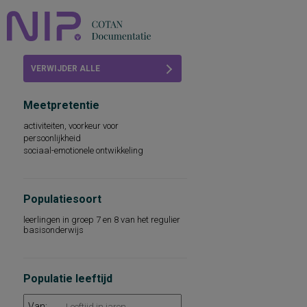
Home
VERWIJDER ALLE
Beoordelingen
FILTERS
Meetpretentie
COTAN
activiteiten, voorkeur voor
persoonlijkheid
Abonneren
sociaal-emotionele ontwikkeling
FAQ
Populatiesoort
leerlingen in groep 7 en 8 van het regulier
basisonderwijs
Populatie leeftijd
Van: