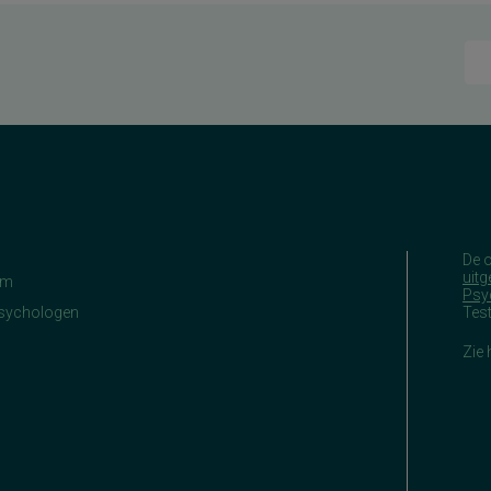
De 
uitg
am
Psy
Psychologen
Tes
Zie 