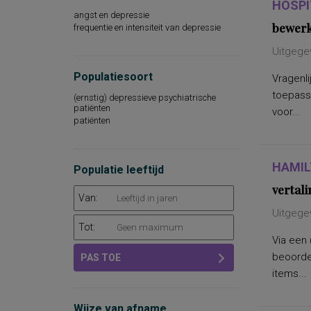
HOSPI
angst en depressie
bewerk
frequentie en intensiteit van depressie
Uitgegev
Populatiesoort
Vragenl
toepass
(ernstig) depressieve psychiatrische
patiënten
voor...
patiënten
HAMIL
Populatie leeftijd
vertal
Van:
Uitgegev
Tot:
Via een 
beoorde
PAS TOE
items...
Wijze van afname