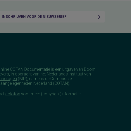
INSCHRIJVEN VOOR DE NIEUWSBRIEF
online COTAN Documentatie is een uitgave van
Boom
evers
, in opdracht van het
Nederlands Instituut van
chologen
(NIP), namens de Commissie
taangelegenheden Nederland (COTAN).
het
colofon
voor meer (copyright)informatie.