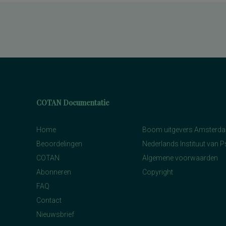
COTAN Documentatie
Home
Boom uitgevers Amsterd
Beoordelingen
Nederlands Instituut van 
COTAN
Algemene voorwaarden
Abonneren
Copyright
FAQ
Contact
Nieuwsbrief