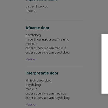
papier & potlood
anders
Afname door
psycholoog
na certificering/cursus/ training
medicus
onder supervisie van medicus
onder supervisie van psycholoog
interviewer
Meer
Interpretatie door
klinisch psycholoog
psycholoog
medicus
onder supervisie van medicus
onder supervisie van psycholoog
psychiater
Meer