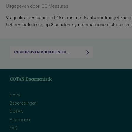
Uitgegeven door: OQ Measures
Vragenlijst bestaande uit 45 items met 5 antwoordmogelijkheden: ‘n
hebben betrekking op 3 schalen: symptomatische distress (intra
INSCHRIJVEN VOOR DE NIEUWSBRIEF
COTAN Documentatie
Home
Beoordelingen
COTAN
Abonneren
FAQ