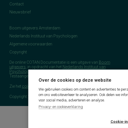
Contact
Nieuwsbrief
Boom uitgevers Amsterdam
Nederlands Instituut van Psychologen
Algemene voorwaarden
Copyright
De online COTAN Documentatie is een uitgave van
Boom
uitgevers
, in opdracht van het
Nederlands Instituut van
Psychologen
(NIP), namens de Commissie
Testaangelegenheden Nederland (COTAN).
Over de cookies op deze website
Zie het
colofon
voor meer (copyright)informatie.
We gebruiken cookies om content en advertenties te pers
om ons websiteverkeer te analyseren. Ook delen we info
Copyright 2026 - COTAN Documentatie
voor social media, adverteren en analyse.
Privacy- en cookieverklaring
Cookie-in