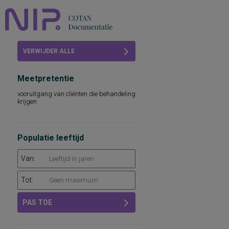
Home
VERWIJDER ALLE
Beoordelingen
FILTERS
Meetpretentie
COTAN
vooruitgang van cliënten die behandeling
krijgen
Abonneren
FAQ
Populatie leeftijd
Van:
Tot:
PAS TOE