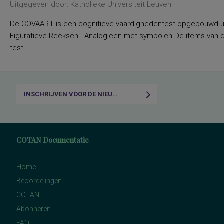
Uitgegeven door: Katholieke Universiteit Leuven
De COVAAR II is een cognitieve vaardighedentest opgebouwd uit
Figuratieve Reeksen.- Analogieën met symbolen.De items van d
test...
INSCHRIJVEN VOOR DE NIEUWSBRIEF
COTAN Documentatie
Home
Beoordelingen
COTAN
Abonneren
FAQ