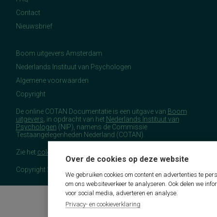
Contact
Nieuwsbrief
Boom uitgevers Amsterdam
Nederlands Instituut van Psychologen
Algemene voorwaarden
Copyright
De online COTAN Documentatie is een uitgave van
Boom
uitgevers
, in opdracht van het
Nederlands Instituut van
Psychologen
(NIP), namens de Commissie
Testaangelegenheden Nederland (COTAN).
Zie het
colofon
voor meer (copyright)informatie.
Over de cookies op deze website
Copyright 2026 - COTAN Documentatie
We gebruiken cookies om content en advertenties te pers
om ons websiteverkeer te analyseren. Ook delen we info
voor social media, adverteren en analyse.
Privacy- en cookieverklaring