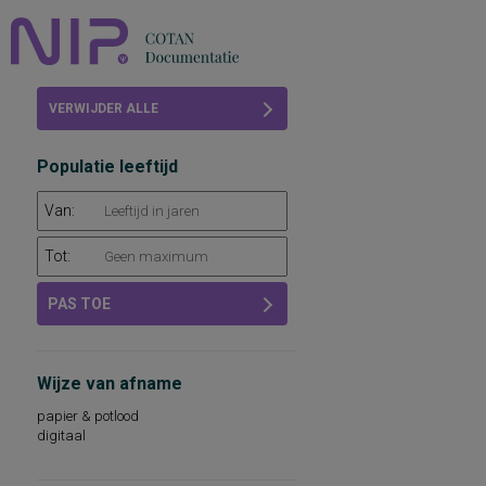
Home
VERWIJDER ALLE
Beoordelingen
FILTERS
Populatie leeftijd
COTAN
Van:
Abonneren
Tot:
FAQ
PAS TOE
Wijze van afname
papier & potlood
digitaal