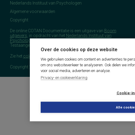
Nederlands Instituut van Psychologen
Algemene voorwaarden
Copyright
De online COTAN Documentatie is een uitgave van
Boom
uitgevers
, in opdracht van het
Nederlands Instituut van
Psychologen
(NIP), namens de Commissie
Testaangelegenheden Nederland (COTAN).
Over de cookies op deze website
Zie het
colofon
voor meer (copyright)informatie.
We gebruiken cookies om content en advertenties te pers
om ons websiteverkeer te analyseren. Ook delen we info
Copyright 2026 - COTAN Documentatie
voor social media, adverteren en analyse.
Privacy- en cookieverklaring
Cookie-in
Alle cooki