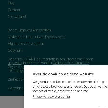
FAQ
Contact
Nieuwsbrief
Boom uitgevers Amsterdam
Nederlands Instituut van Psychologen
Algemene voorwaarden
Copyright
De online COTAN Documentatie is een uitgave van
Boom
uitgevers
, in opdracht van het
Nederlands Instituut van
Psychologen
(NIP), namens de Commissie
Testaangelegenheden Nederland (COTAN).
Over de cookies op deze website
Zie het
colofon
voor meer (copyright)informatie.
We gebruiken cookies om content en advertenties te pers
om ons websiteverkeer te analyseren. Ook delen we info
Copyright 2026 - COTAN Documentatie
voor social media, adverteren en analyse.
Privacy- en cookieverklaring