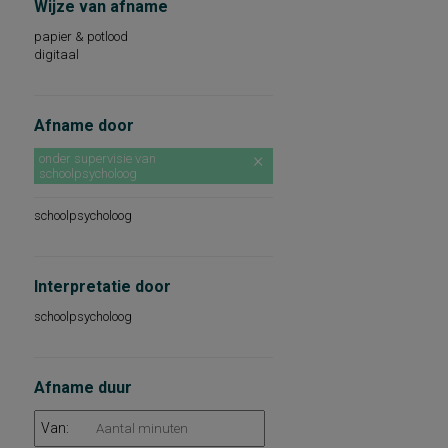
Wijze van afname
papier & potlood
digitaal
Afname door
onder supervisie van
schoolpsycholoog
schoolpsycholoog
Interpretatie door
schoolpsycholoog
Afname duur
Van: