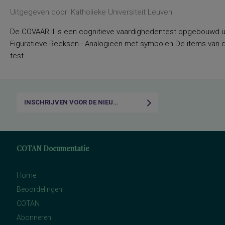
Uitgegeven door: Katholieke Universiteit Leuven
De COVAAR II is een cognitieve vaardighedentest opgebouwd uit
Figuratieve Reeksen.- Analogieën met symbolen.De items van d
test...
INSCHRIJVEN VOOR DE NIEUWSBRIEF
COTAN Documentatie
Home
Beoordelingen
COTAN
Abonneren