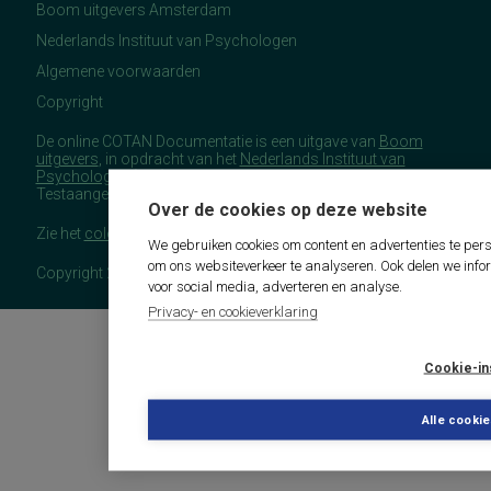
Boom uitgevers Amsterdam
Nederlands Instituut van Psychologen
Algemene voorwaarden
Copyright
De online COTAN Documentatie is een uitgave van
Boom
uitgevers
, in opdracht van het
Nederlands Instituut van
Psychologen
(NIP), namens de Commissie
Testaangelegenheden Nederland (COTAN).
Over de cookies op deze website
Zie het
colofon
voor meer (copyright)informatie.
We gebruiken cookies om content en advertenties te pers
om ons websiteverkeer te analyseren. Ook delen we info
Copyright 2026 - COTAN Documentatie
voor social media, adverteren en analyse.
Privacy- en cookieverklaring
Cookie-in
Alle cooki