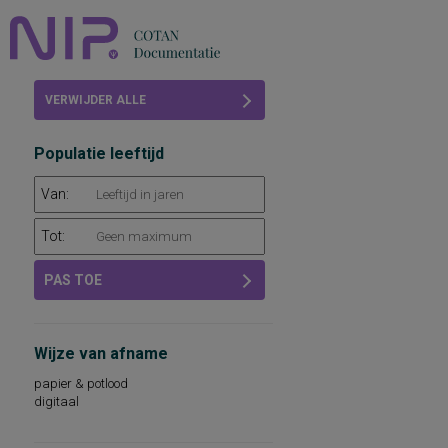
Home
VERWIJDER ALLE
Beoordelingen
FILTERS
Populatie leeftijd
COTAN
Van:
Abonneren
Tot:
FAQ
PAS TOE
Wijze van afname
papier & potlood
digitaal