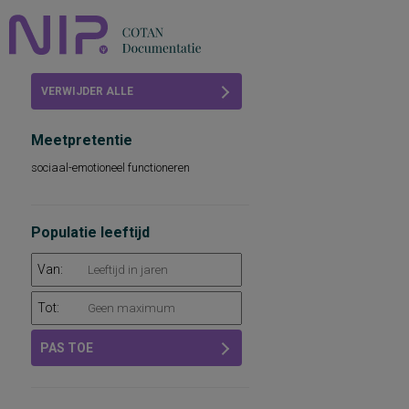
Home
VERWIJDER ALLE
Beoordelingen
FILTERS
Meetpretentie
COTAN
sociaal-emotioneel functioneren
Abonneren
FAQ
Populatie leeftijd
Van:
Tot:
PAS TOE