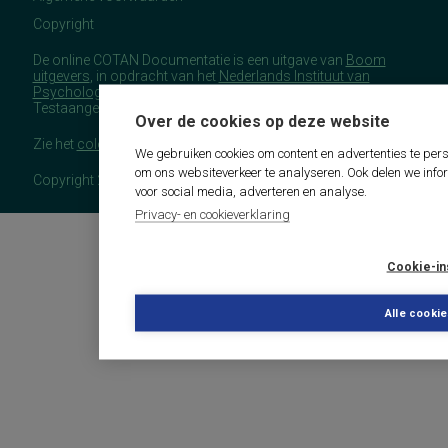
Copyright
De online COTAN Documentatie is een uitgave van
Boom
uitgevers
, in opdracht van het
Nederlands Instituut van
Psychologen
(NIP), namens de Commissie
Testaangelegenheden Nederland (COTAN).
Over de cookies op deze website
Zie het
colofon
voor meer (copyright)informatie.
We gebruiken cookies om content en advertenties te pers
om ons websiteverkeer te analyseren. Ook delen we info
Copyright 2026 - COTAN Documentatie
voor social media, adverteren en analyse.
Privacy- en cookieverklaring
Cookie-in
Alle cooki