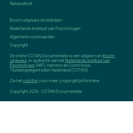
Nieuwsbrief
Boom uitgevers Amsterdam
Nederlands Instituut van Psychologen
Algemene voorwaarden
Copyright
De online COTAN Documentatie is een uitgave van
Boom
uitgevers
, in opdracht van het
Nederlands Instituut van
Psychologen
(NIP), namens de Commissie
Testaangelegenheden Nederland (COTAN).
Zie het
colofon
voor meer (copyright)informatie.
Copyright 2026 - COTAN Documentatie