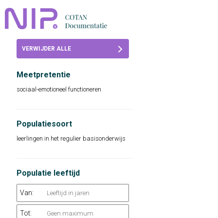
Home
VERWIJDER ALLE
Beoordelingen
FILTERS
Meetpretentie
COTAN
sociaal-emotioneel functioneren
Abonneren
FAQ
Populatiesoort
leerlingen in het regulier basisonderwijs
Populatie leeftijd
Van:
Tot: