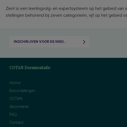
Zien! is een leerlingvolg- en expertsysteem op het gebied van 
stellingen behorend bij zeven categorieën, vijf op het gebied v
INSCHRIJVEN VOOR DE NIEUWSBRIEF
COTAN Documentatie
Home
Beoordelingen
COTAN
Abonneren
FAQ
Contact