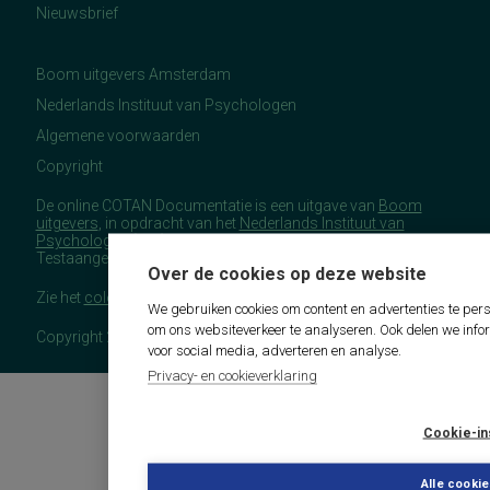
Nieuwsbrief
Boom uitgevers Amsterdam
Nederlands Instituut van Psychologen
Algemene voorwaarden
Copyright
De online COTAN Documentatie is een uitgave van
Boom
uitgevers
, in opdracht van het
Nederlands Instituut van
Psychologen
(NIP), namens de Commissie
Testaangelegenheden Nederland (COTAN).
Over de cookies op deze website
Zie het
colofon
voor meer (copyright)informatie.
We gebruiken cookies om content en advertenties te pers
om ons websiteverkeer te analyseren. Ook delen we info
Copyright 2026 - COTAN Documentatie
voor social media, adverteren en analyse.
Privacy- en cookieverklaring
Cookie-in
Alle cooki