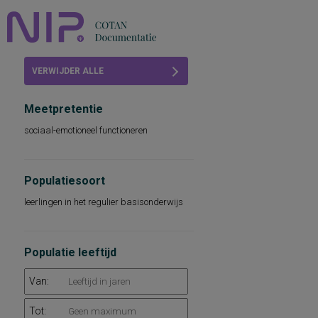
Home
VERWIJDER ALLE
Beoordelingen
FILTERS
Meetpretentie
COTAN
sociaal-emotioneel functioneren
Abonneren
FAQ
Populatiesoort
leerlingen in het regulier basisonderwijs
Populatie leeftijd
Van:
Tot: