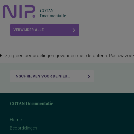
Home
VERWIJDER ALLE
Beoordelingen
FILTERS
COTAN
Er zijn geen beoordelingen gevonden met de criteria. Pas uw zoekc
Abonneren
FAQ
INSCHRIJVEN VOOR DE NIEUWSBRIEF
COTAN Documentatie
Home
Beoordelingen