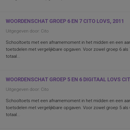
Rekenen/Wiskunde en Taalverzorging
kwaliteit van gezinsfunctioneren
taal- en rekenvaardigheden
drijfveren en talenten
WOORDENSCHAT GROEP 6 EN 7 CITO LOVS, 2011
algemene intelligentie
taal- en rekenvaardigheid
Uitgegeven door: Cito
leervorderingen op het gebied van taal en
rekenen
(inter)persoonlijke waarden,
Schooltoets met een afnamemoment in het midden en een aan 
persoonlijkheidskenmerken
toetsdelen met vergelijkbare opgaven. Voor zowel groep 6 als 7
(verbale) geheugenfuncties
totaal...
aandacht en concentratie bij het
verwerken van non-linguistische stimuli;
interferentie-effecten
aandacht, flexibiliteit
aandachtsproblemen
WOORDENSCHAT GROEP 5 EN 6 DIGITAAL LOVS CIT
aandachtstekortstoornis
aanhoudende vermoeidheid, state
Uitgegeven door: Cito
aanpassing van leiderschapsstijl aan
specifieke situaties
Schooltoets met een afnamemoment in het midden en een aan 
aanpassingsmoeilijkheden, stress,
algemeen (on)welbevinden
toetsdelen met vergelijkbare opgaven. Voor zowel groep 5 als 6
aanwezigheid, ernst, differentiëring
totaal...
(amnestische-, Wernicke- Broca- en
globale afasie) en verloop van de afasie
aard van uitspraakproblemen
invloed, voor leiderschap relevante soorten