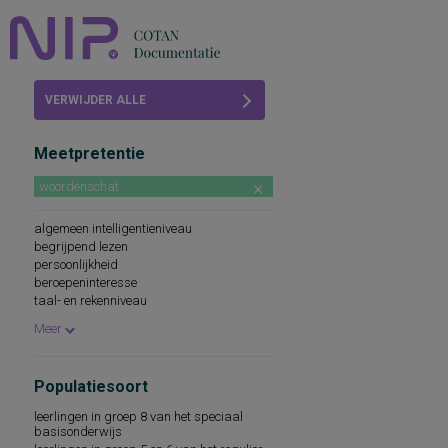
Home
VERWIJDER ALLE
Beoordelingen
FILTERS
Meetpretentie
COTAN
woordenschat
Abonneren
algemeen intelligentieniveau
FAQ
begrijpend lezen
persoonlijkheid
beroepeninteresse
taal- en rekenniveau
persoonlijkheidskenmerken
Meer
spellingsvaardigheid
persoonlijkheidsaspecten
cognitieve capaciteiten
Populatiesoort
persoonlijkheidseigenschappen
sociaal-emotioneel functioneren
leerlingen in groep 8 van het speciaal
technische leesvaardigheid
basisonderwijs
leesvaardigheid