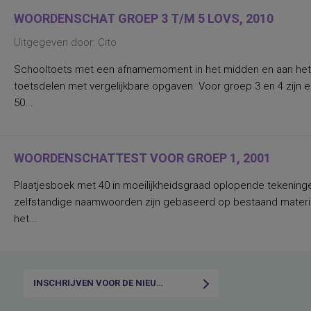
actieve en passieve woordenschat
WOORDENSCHAT GROEP 3 T/M 5 LOVS, 2010
actieve woordenschat
activiteiten, voorkeur voor
Uitgegeven door: Cito
activiteitenpatroon/terugtrekgedrag
actueel functioneringsniveau en optimaal
Schooltoets met een afnamemoment in het midden en aan het 
wensniveau van functioneren
actuele bindingen
toetsdelen met vergelijkbare opgaven. Voor groep 3 en 4 zijn e
(meningen/houdingen/standpuntbepalingen/keuzes
50...
en exploratie) op zes gebieden
adaptieve ontwikkeling
begrijpend lezen, afleiden van de
hoofdgedachte uit informatieve tekst
afweermechanismen
WOORDENSCHATTEST VOOR GROEP 1, 2001
alcoholbehoefte en drinkgedrag in
bepaalde condities
Plaatjesboek met 40 in moeilijkheidsgraad oplopende tekening
algemeen intelligentieniveau,
intelligentiefactoren
zelfstandige naamwoorden zijn gebaseerd op bestaand materia
algemeen niveau van wereldoriëntatie
het...
algemeen welbevinden
algemene cognitieve functies t.b.v.
vroegtijdige differentiaal diagnostiek
algemene cognitieve ontwikkelingsstand
algemene lichamelijke beheersing
INSCHRIJVEN VOOR DE NIEUWSBRIEF
algemene malaise ten gevolge van
radiotherapie
algemene taalvaardigheid