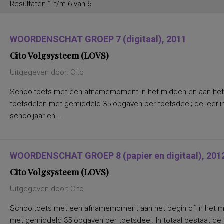
Resultaten 1 t/m 6 van 6
persoonlijkheidstrekken
posttraumatische stress
posttraumatische stressstoornis
psychopathologie en
WOORDENSCHAT GROEP 7 (digitaal), 2011
persoonlijkheidskenmerken
regelvaardigheid
Cito Volgsysteem (LOVS)
rekenen en wiskunde
rekenen, deelvaardigheden van
Uitgegeven door: Cito
sociaal-emotioneel functioneren en
betrokkenheid bij school
Schooltoets met een afnamemoment in het midden en aan het 
spannings- en vermijdingsaspecten van
interpersoonlijk gedrag
toetsdelen met gemiddeld 35 opgaven per toetsdeel; de leerli
spanningsbehoefte
schooljaar en...
spelling van Nederlandse niet-
werkwoorden
symptomen van gedragsstoornissen
ADHD, ODD en CD
taal- en communicatieproblemen
WOORDENSCHAT GROEP 8 (papier en digitaal), 201
taalvaardigheid, receptief
toestandsangst en angstdispositie
Cito Volgsysteem (LOVS)
Nederlands leesvaardigheid, Nederlands
woordenschat, Engels leesvaardigheid,
Uitgegeven door: Cito
Engels woordenschat, Rekenen/Wiskunde
en Taalverzorging
Schooltoets met een afnamemoment aan het begin of in het mid
Nederlands leesvaardigheid, Nederlands
woordenschat, Engels leesvaardigheid,
met gemiddeld 35 opgaven per toetsdeel. In totaal bestaat de t