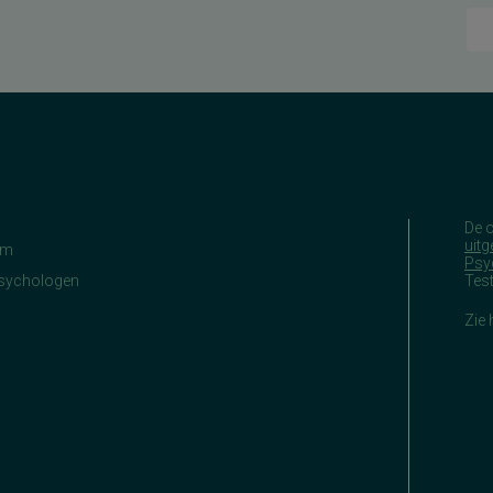
De 
uitg
am
Psy
Psychologen
Tes
Zie 