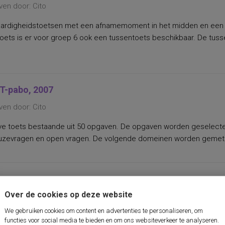
ven door: Cito
ardigheidstoetsen met een afnamemoment in het midden en een aa
oets is er voor groep 6 ook een tussentoets beschikbaar. De tusse
T-pabo, 2007
ven door: Cito
ve toets bestaande uit 50 opgaven. De opgaven worden geselectee
zevragen en open vragen. De volgende domeinen worden gemeten:- 
Over de cookies op deze website
We gebruiken cookies om content en advertenties te personaliseren, om
functies voor social media te bieden en om ons websiteverkeer te analyseren.