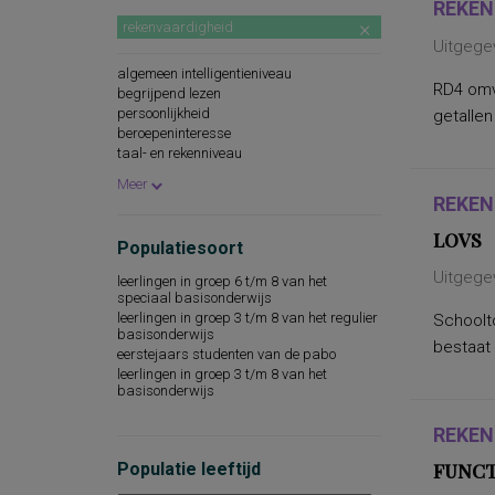
REKEN
rekenvaardigheid
Uitgegev
algemeen intelligentieniveau
RD4 omva
begrijpend lezen
persoonlijkheid
getallen
beroepeninteresse
taal- en rekenniveau
persoonlijkheidskenmerken
Meer
spellingsvaardigheid
REKEN
persoonlijkheidsaspecten
cognitieve capaciteiten
LOVS
Populatiesoort
persoonlijkheidseigenschappen
woordenschat
Uitgege
leerlingen in groep 6 t/m 8 van het
sociaal-emotioneel functioneren
speciaal basisonderwijs
technische leesvaardigheid
leerlingen in groep 3 t/m 8 van het regulier
Schoolt
leesvaardigheid
basisonderwijs
bestaat 
persoonlijkheidsaspecten, aan de
eerstejaars studenten van de pabo
werksituatie gerelateerd
leerlingen in groep 3 t/m 8 van het
psychopathologie
basisonderwijs
sociale redzaamheid
technisch lezen
REKEN
aandacht en concentratie
Populatie leeftijd
FUNCT
algemeen capaciteitenniveau
basisvaardigheden op het gebied van