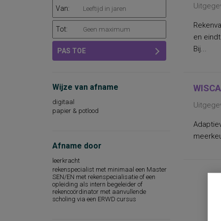
taal, rekenen-wiskunde en
Uitgege
Van:
wereldoriëntatie
begrijpend lezen en leesattitude
Rekenva
Tot:
dyslexie
en eindt
intellectuele capaciteiten, intelligentie
kwaliteit van leven
Bij...
PAS TOE
leeswoordenschat
persoonlijkheidsdimensies
persoonlijkheidsfactoren
sociaal-emotioneel functioneren op school
Wijze van afname
WISCA
sociale vaardigheden
taalbegrip
digitaal
Uitgege
taalontwikkeling
papier & potlood
intelligentie
Adaptie
algemene mentale en motorische
ontwikkeling
meerkeu
angst
Afname door
arbeidstevredenheid
leerkracht
attitudes betreffende de opvoeding
rekenspecialist met minimaal een Master
beginnende gecijferdheid, voorbereidende
SEN/EN met rekenspecialisatie of een
rekenvaardigheid
opleiding als intern begeleider of
begrijpend lezen op woord-, zins- en
rekencoördinator met aanvullende
tekstniveau
scholing via een ERWD cursus
begrip van gesproken woorden
taalvaardigheid
beroepsinteresse binnen het lbo/ibo