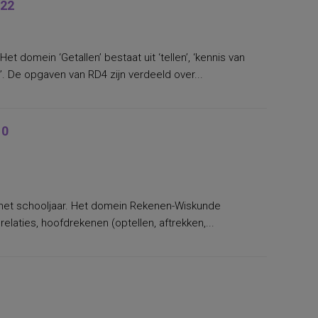
022
t domein ‘Getallen’ bestaat uit ‘tellen’, ‘kennis van
’. De opgaven van RD4 zijn verdeeld over...
10
het schooljaar. Het domein Rekenen-Wiskunde
elaties, hoofdrekenen (optellen, aftrekken,...