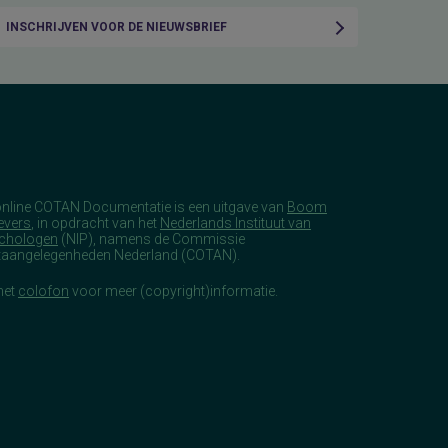
INSCHRIJVEN VOOR DE NIEUWSBRIEF
online COTAN Documentatie is een uitgave van
Boom
evers
, in opdracht van het
Nederlands Instituut van
chologen
(NIP), namens de Commissie
taangelegenheden Nederland (COTAN).
het
colofon
voor meer (copyright)informatie.