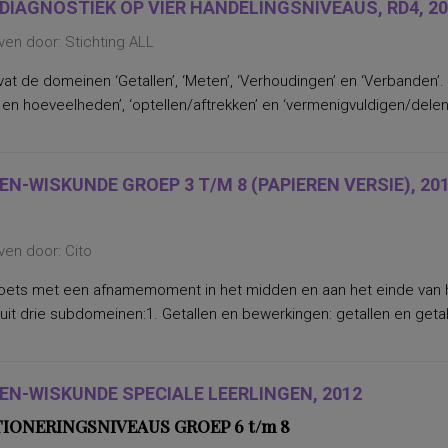
DIAGNOSTIEK OP VIER HANDELINGSNIVEAUS, RD4, 2
en door: Stichting ALL
t de domeinen ‘Getallen’, ‘Meten’, ‘Verhoudingen’ en ‘Verbanden’. He
 en hoeveelheden’, ‘optellen/aftrekken’ en ‘vermenigvuldigen/delen
EN-WISKUNDE GROEP 3 T/M 8 (PAPIEREN VERSIE), 20
ven door: Cito
oets met een afnamemoment in het midden en aan het einde van 
uit drie subdomeinen:1. Getallen en bewerkingen: getallen en getalr
EN-WISKUNDE SPECIALE LEERLINGEN, 2012
IONERINGSNIVEAUS GROEP 6 t/m 8