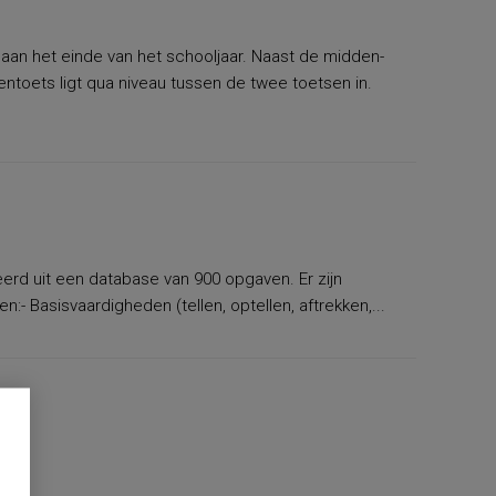
n het einde van het schooljaar. Naast de midden-
ntoets ligt qua niveau tussen de twee toetsen in.
rd uit een database van 900 opgaven. Er zijn
Basisvaardigheden (tellen, optellen, aftrekken,...