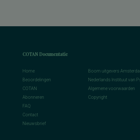
betrokkenheid bij school
spannings- en vermijdingsaspecten van
interpersoonlijk gedrag
spanningsbehoefte
spelling van Nederlandse niet-
werkwoorden
symptomen van gedragsstoornissen
ADHD, ODD en CD
taal- en communicatieproblemen
taalvaardigheid, receptief
COTAN Documentatie
toestandsangst en angstdispositie
Nederlands leesvaardigheid, Nederlands
woordenschat, Engels leesvaardigheid,
Engels woordenschat, Rekenen/Wiskunde
Home
Boom uitgevers Amsterd
en Taalverzorging
Beoordelingen
Nederlands Instituut van 
Nederlands leesvaardigheid, Nederlands
woordenschat, Engels leesvaardigheid,
COTAN
Algemene voorwaarden
Rekenen/Wiskunde en Taalverzorging
kwaliteit van gezinsfunctioneren
Abonneren
Copyright
taal- en rekenvaardigheden
FAQ
drijfveren en talenten
algemene intelligentie
Contact
taal- en rekenvaardigheid
Nieuwsbrief
leervorderingen op het gebied van taal en
rekenen
(inter)persoonlijke waarden,
persoonlijkheidskenmerken