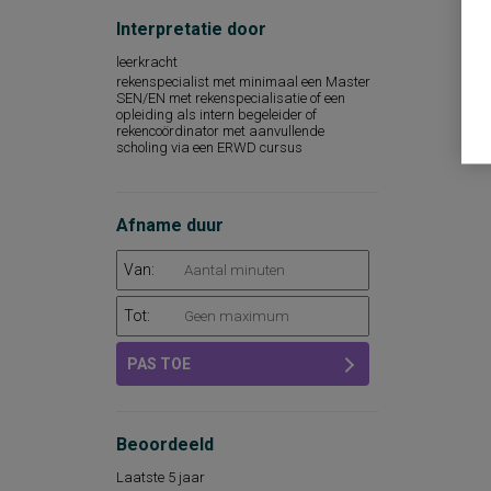
carrièrewaarden: factoren van werk die
Interpretatie door
een persoon motiveren
chronisch pijngedrag
leerkracht
cognitieve functies
rekenspecialist met minimaal een Master
cognitieve ontwikkeling, schoolvorderingen,
SEN/EN met rekenspecialisatie of een
leervoorwaarden
opleiding als intern begeleider of
cognitieve vaardigheden
rekencoördinator met aanvullende
scholing via een ERWD cursus
cognitieve vaardigheden en algemeen
intelligentieniveau
dementie
dementiesyndroom
Afname duur
depressie
depressieve symptomen
eenzaamheid
Van:
eetgedrag
elementaire rekenbewerkingen
Tot:
gedrag en sociaal-emotioneel functioneren
gedrag in de werkomgeving
geletterdheid, beginnende
PAS TOE
gezondheidsgerelateerde functionele
toestand
klassikaal milieubesef
kwantitatief en kwalitatief ordenen
Beoordeeld
leerlingkenmerken t.a.v. gedrag en
sociaal-emotioneel functioneren
Laatste 5 jaar