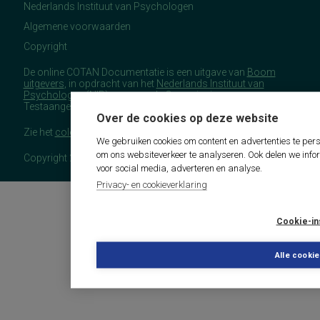
Nederlands Instituut van Psychologen
Algemene voorwaarden
Copyright
De online COTAN Documentatie is een uitgave van
Boom
uitgevers
, in opdracht van het
Nederlands Instituut van
Psychologen
(NIP), namens de Commissie
Testaangelegenheden Nederland (COTAN).
Over de cookies op deze website
Zie het
colofon
voor meer (copyright)informatie.
We gebruiken cookies om content en advertenties te pers
om ons websiteverkeer te analyseren. Ook delen we info
Copyright 2026 - COTAN Documentatie
voor social media, adverteren en analyse.
Privacy- en cookieverklaring
Cookie-in
Alle cooki