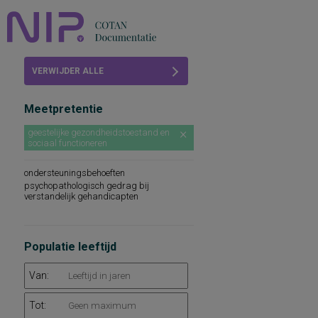
Home
VERWIJDER ALLE
Beoordelingen
FILTERS
Meetpretentie
COTAN
geestelijke gezondheidstoestand en
sociaal functioneren
Abonneren
ondersteuningsbehoeften
FAQ
psychopathologisch gedrag bij
verstandelijk gehandicapten
Populatie leeftijd
Van:
Tot: