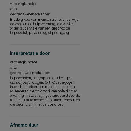
taalontwikkeling
verpleegkundige
intelligentie
arts
algemene mentale en motorische
gedragswetenschapper
ontwikkeling
Brede groep van mensen uit het onderwijs,
angst
de zorg en de hulpverlening, die werken
arbeidstevredenheid
onder supervisie van een geschoolde
logopedist, psycholoog of pedagoog.
attitudes betreffende de opvoeding
beginnende gecijferdheid, voorbereidende
rekenvaardigheid
begrijpend lezen op woord-, zins- en
tekstniveau
Interpretatie door
begrip van gesproken woorden
verpleegkundige
taalvaardigheid
arts
beroepsinteresse binnen het lbo/ibo
gedragswetenschapper
carrièrewaarden: factoren van werk die
een persoon motiveren
logopedisten, taal/spraakpathologen,
(school)psychologen, (ortho)pedagogen,
chronisch pijngedrag
intern begeleiders en remedial teachers,
cognitieve functies
en anderen die op grond van opleiding en
cognitieve ontwikkeling, schoolvorderingen,
ervaring in staat zijn gestandaardiseerde
leervoorwaarden
taaltests af te nemen en te interpreteren en
cognitieve vaardigheden
die bekend zijn met de doelgroep.
cognitieve vaardigheden en algemeen
intelligentieniveau
dementie
dementiesyndroom
Afname duur
depressie