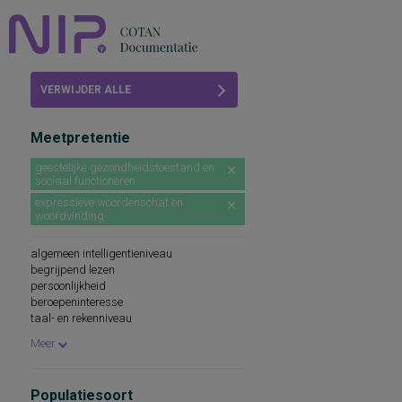
Home
VERWIJDER ALLE
Beoordelingen
FILTERS
Meetpretentie
COTAN
geestelijke gezondheidstoestand en
sociaal functioneren
Abonneren
expressieve woordenschat en
woordvinding
FAQ
algemeen intelligentieniveau
begrijpend lezen
persoonlijkheid
beroepeninteresse
taal- en rekenniveau
persoonlijkheidskenmerken
Meer
spellingsvaardigheid
persoonlijkheidsaspecten
cognitieve capaciteiten
Populatiesoort
persoonlijkheidseigenschappen