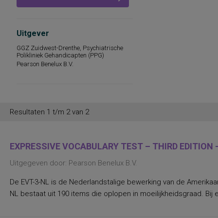
persoonlijkheidsaspecten, temperament
en karakter
persoonlijkheidseigenschappen en
vaardigheden
Uitgever
persoonlijkheidstrekken
GGZ Zuidwest-Drenthe, Psychiatrische
posttraumatische stress
Polikliniek Gehandicapten (PPG)
posttraumatische stressstoornis
Pearson Benelux B.V.
psychopathologie en
persoonlijkheidskenmerken
regelvaardigheid
rekenen en wiskunde
rekenen, deelvaardigheden van
sociaal-emotioneel functioneren en
Resultaten 1 t/m 2 van 2
betrokkenheid bij school
spannings- en vermijdingsaspecten van
interpersoonlijk gedrag
spanningsbehoefte
EXPRESSIVE VOCABULARY TEST – THIRD EDITION –
spelling van Nederlandse niet-
werkwoorden
Uitgegeven door: Pearson Benelux B.V.
symptomen van gedragsstoornissen
ADHD, ODD en CD
De EVT-3-NL is de Nederlandstalige bewerking van de Amerikaans
taal- en communicatieproblemen
taalvaardigheid, receptief
NL bestaat uit 190 items die oplopen in moeilijkheidsgraad. Bij e
toestandsangst en angstdispositie
Nederlands leesvaardigheid, Nederlands
woordenschat, Engels leesvaardigheid,