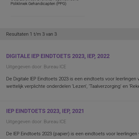
persoonlijkheidsaspecten, temperament
Polikliniek Gehandicapten (PPG)
en karakter
persoonlijkheidseigenschappen en
vaardigheden
persoonlijkheidstrekken
posttraumatische stress
posttraumatische stressstoornis
Resultaten 1 t/m 3 van 3
psychopathologie en
persoonlijkheidskenmerken
regelvaardigheid
rekenen en wiskunde
DIGITALE IEP EINDTOETS 2023, IEP, 2022
rekenen, deelvaardigheden van
sociaal-emotioneel functioneren en
Uitgegeven door: Bureau ICE
betrokkenheid bij school
spannings- en vermijdingsaspecten van
De Digitale IEP Eindtoets 2023 is een eindtoets voor leerlingen 
interpersoonlijk gedrag
spanningsbehoefte
wettelijk verplichte onderdelen ‘Lezen’, ‘Taalverzorging’ en ‘Rek
spelling van Nederlandse niet-
werkwoorden
symptomen van gedragsstoornissen
ADHD, ODD en CD
IEP EINDTOETS 2023, IEP, 2021
taal- en communicatieproblemen
taalvaardigheid, receptief
Uitgegeven door: Bureau ICE
toestandsangst en angstdispositie
Nederlands leesvaardigheid, Nederlands
woordenschat, Engels leesvaardigheid,
De IEP Eindtoets 2023 (papier) is een eindtoets voor leerlingen 
Engels woordenschat, Rekenen/Wiskunde