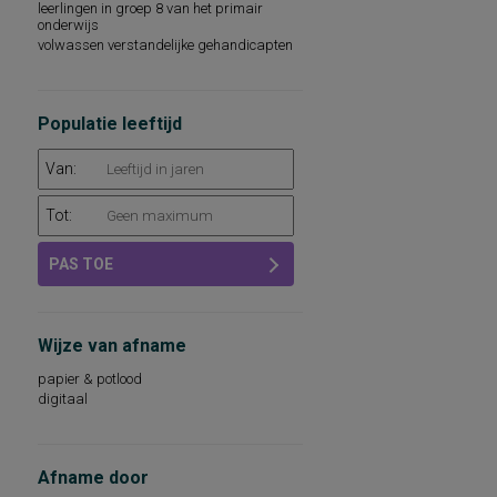
leerlingen in groep 8 van het primair
sociaal-emotioneel functioneren
onderwijs
technische leesvaardigheid
volwassen verstandelijke gehandicapten
leesvaardigheid
persoonlijkheidsaspecten, aan de
werksituatie gerelateerd
psychopathologie
Populatie leeftijd
rekenvaardigheid
sociale redzaamheid
Van:
technisch lezen
aandacht en concentratie
Tot:
algemeen capaciteitenniveau
basisvaardigheden op het gebied van
taal, rekenen-wiskunde en
PAS TOE
wereldoriëntatie
begrijpend lezen en leesattitude
dyslexie
intellectuele capaciteiten, intelligentie
Wijze van afname
kwaliteit van leven
leeswoordenschat
papier & potlood
persoonlijkheidsdimensies
digitaal
persoonlijkheidsfactoren
sociaal-emotioneel functioneren op school
sociale vaardigheden
taalbegrip
Afname door
taalontwikkeling