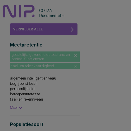
Home
VERWIJDER ALLE
Beoordelingen
FILTERS
Meetpretentie
COTAN
geestelijke gezondheidstoestand en
sociaal functioneren
Abonneren
taal- en rekenvaardigheid
FAQ
algemeen intelligentieniveau
begrijpend lezen
persoonlijkheid
beroepeninteresse
taal- en rekenniveau
persoonlijkheidskenmerken
Meer
spellingsvaardigheid
persoonlijkheidsaspecten
cognitieve capaciteiten
Populatiesoort
persoonlijkheidseigenschappen
woordenschat