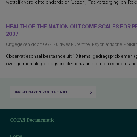
wettelijk verplichte onderdelen ‘Lezen’, ‘Taalverzorging’ en ‘Rek
en Taalverzorging
Nederlands leesvaardigheid, Nederlands
woordenschat, Engels leesvaardigheid,
Rekenen/Wiskunde en Taalverzorging
kwaliteit van gezinsfunctioneren
HEALTH OF THE NATION OUTCOME SCALES FOR PEO
taal- en rekenvaardigheden
2007
drijfveren en talenten
algemene intelligentie
Uitgegeven door: GGZ Zuidwest-Drenthe, Psychiatrische Polikl
leervorderingen op het gebied van taal en
rekenen
(inter)persoonlijke waarden,
Observatieschaal bestaande uit 18 items: gedragsproblemen (g
persoonlijkheidskenmerken
overige mentale gedragsproblemen; aandacht en concentratie;
(verbale) geheugenfuncties
aandacht en concentratie bij het
verwerken van non-linguistische stimuli;
interferentie-effecten
aandacht, flexibiliteit
aandachtsproblemen
INSCHRIJVEN VOOR DE NIEUWSBRIEF
aandachtstekortstoornis
aanhoudende vermoeidheid, state
aanpassing van leiderschapsstijl aan
specifieke situaties
aanpassingsmoeilijkheden, stress,
COTAN Documentatie
algemeen (on)welbevinden
aanwezigheid, ernst, differentiëring
(amnestische-, Wernicke- Broca- en
Home