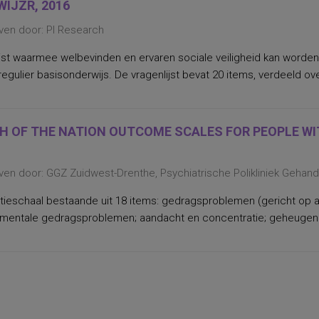
WIJZR, 2016
ven door: PI Research
jst waarmee welbevinden en ervaren sociale veiligheid kan worden
regulier basisonderwijs. De vragenlijst bevat 20 items, verdeeld ov
H OF THE NATION OUTCOME SCALES FOR PEOPLE WIT
ven door: GGZ Zuidwest-Drenthe, Psychiatrische Polikliniek Gehan
tieschaal bestaande uit 18 items: gedragsproblemen (gericht op a
 mentale gedragsproblemen; aandacht en concentratie; geheugen e