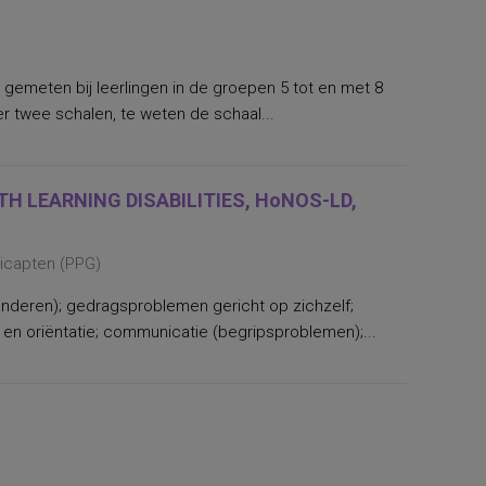
 gemeten bij leerlingen in de groepen 5 tot en met 8
er twee schalen, te weten de schaal...
H LEARNING DISABILITIES, HoNOS-LD,
dicapten (PPG)
nderen); gedragsproblemen gericht op zichzelf;
n oriëntatie; communicatie (begripsproblemen);...