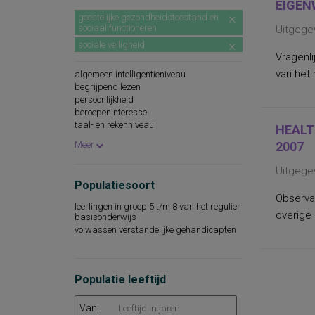
EIGEN
geestelijke gezondheidstoestand en
sociaal functioneren
Uitgege
sociale veiligheid
Vragenli
van het 
algemeen intelligentieniveau
begrijpend lezen
persoonlijkheid
beroepeninteresse
taal- en rekenniveau
HEALT
persoonlijkheidskenmerken
Meer
2007
spellingsvaardigheid
persoonlijkheidsaspecten
Uitgege
cognitieve capaciteiten
Populatiesoort
persoonlijkheidseigenschappen
Observa
woordenschat
leerlingen in groep 5 t/m 8 van het regulier
sociaal-emotioneel functioneren
overige
basisonderwijs
technische leesvaardigheid
volwassen verstandelijke gehandicapten
leesvaardigheid
persoonlijkheidsaspecten, aan de
werksituatie gerelateerd
psychopathologie
Populatie leeftijd
rekenvaardigheid
sociale redzaamheid
Van:
technisch lezen