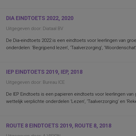
Nederlands leesvaardigheid, Nederlands
woordenschat, Engels leesvaardigheid,
Rekenen/Wiskunde en Taalverzorging
DIA EINDTOETS 2022, 2020
kwaliteit van gezinsfunctioneren
taal- en rekenvaardigheden
Uitgegeven door: Diataal BV
drijfveren en talenten
algemene intelligentie
taal- en rekenvaardigheid
De Dia-eindtoets 2022 is een eindtoets voor leerlingen van groep
leervorderingen op het gebied van taal en
onderdelen: ‘Begrijpend lezen’, ‘Taalverzorging’, ‘Woordenschat’
rekenen
(inter)persoonlijke waarden,
persoonlijkheidskenmerken
(verbale) geheugenfuncties
aandacht en concentratie bij het
IEP EINDTOETS 2019, IEP, 2018
verwerken van non-linguistische stimuli;
interferentie-effecten
Uitgegeven door: Bureau ICE
aandacht, flexibiliteit
aandachtsproblemen
De IEP Eindtoets is een papieren eindtoets voor leerlingen van g
aandachtstekortstoornis
wettelijk verplichte onderdelen ‘Lezen’, ‘Taalverzorging’ en ‘Re
aanhoudende vermoeidheid, state
aanpassing van leiderschapsstijl aan
specifieke situaties
aanpassingsmoeilijkheden, stress,
algemeen (on)welbevinden
ROUTE 8 EINDTOETS 2019, ROUTE 8, 2018
aanwezigheid, ernst, differentiëring
(amnestische-, Wernicke- Broca- en