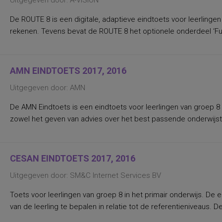
Uitgegeven door: A-VISION
globale afasie) en verloop van de afasie
aard van uitspraakproblemen
invloed, voor leiderschap relevante soorten
De ROUTE 8 is een digitale, adaptieve eindtoets voor leerlingen
actieve en passieve woordenschat
rekenen. Tevens bevat de ROUTE 8 het optionele onderdeel ‘Fu
actieve woordenschat
activiteiten, voorkeur voor
activiteitenpatroon/terugtrekgedrag
actueel functioneringsniveau en optimaal
AMN EINDTOETS 2017, 2016
wensniveau van functioneren
actuele bindingen
(meningen/houdingen/standpuntbepalingen/keuzes
Uitgegeven door: AMN
en exploratie) op zes gebieden
adaptieve ontwikkeling
De AMN Eindtoets is een eindtoets voor leerlingen van groep 8 
begrijpend lezen, afleiden van de
zowel het geven van advies over het best passende onderwijstyp
hoofdgedachte uit informatieve tekst
afweermechanismen
alcoholbehoefte en drinkgedrag in
bepaalde condities
algemeen intelligentieniveau,
CESAN EINDTOETS 2017, 2016
intelligentiefactoren
algemeen niveau van wereldoriëntatie
Uitgegeven door: SM&C Internet Services BV
algemeen welbevinden
algemene cognitieve functies t.b.v.
Toets voor leerlingen van groep 8 in het primair onderwijs. De
vroegtijdige differentiaal diagnostiek
algemene cognitieve ontwikkelingsstand
van de leerling te bepalen in relatie tot de referentieniveaus. 
algemene lichamelijke beheersing
algemene malaise ten gevolge van