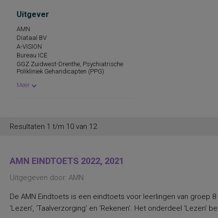
persoonlijkheidseigenschappen en
Uitgever
vaardigheden
persoonlijkheidstrekken
AMN
posttraumatische stress
Diataal BV
posttraumatische stressstoornis
A-VISION
psychopathologie en
Bureau ICE
persoonlijkheidskenmerken
GGZ Zuidwest-Drenthe, Psychiatrische
regelvaardigheid
Polikliniek Gehandicapten (PPG)
rekenen en wiskunde
SM&C Internet Services BV
rekenen, deelvaardigheden van
Meer
sociaal-emotioneel functioneren en
betrokkenheid bij school
spannings- en vermijdingsaspecten van
interpersoonlijk gedrag
spanningsbehoefte
Resultaten 1 t/m 10 van 12
spelling van Nederlandse niet-
werkwoorden
symptomen van gedragsstoornissen
ADHD, ODD en CD
AMN EINDTOETS 2022, 2021
taal- en communicatieproblemen
taalvaardigheid, receptief
Uitgegeven door: AMN
toestandsangst en angstdispositie
Nederlands leesvaardigheid, Nederlands
De AMN Eindtoets is een eindtoets voor leerlingen van groep 8 i
woordenschat, Engels leesvaardigheid,
Engels woordenschat, Rekenen/Wiskunde
‘Lezen’, ‘Taalverzorging’ en ‘Rekenen’. Het onderdeel ‘Lezen’ best
en Taalverzorging