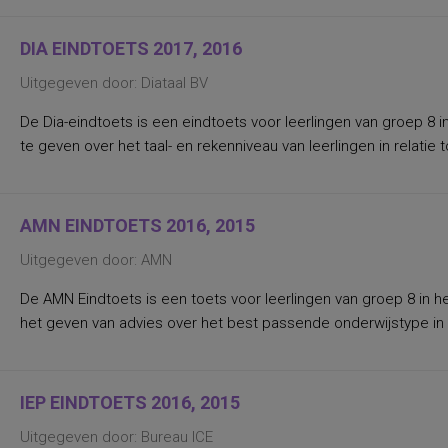
radiotherapie
algemene taalvaardigheid
DIA EINDTOETS 2017, 2016
interne en externe locus of control
alledaagse vaardigheden
Uitgegeven door: Diataal BV
angst en depressie
angst voor situaties en objecten
De Dia-eindtoets is een eindtoets voor leerlingen van groep 8 i
angst voor tandheelkundige behandeling
angst, depressie en stress
te geven over het taal- en rekenniveau van leerlingen in relatie
anterograde amnesie
arbeidsbeleving in relatie tot behoeften en
werksituatie
aspecten en gevolgen van beleidsvoering,
AMN EINDTOETS 2016, 2015
arbeidstevredenheid
aspecten van gezondheid, veiligheid en
welzijn in de arbeidssituatie
Uitgegeven door: AMN
aspecten van mondelinge
taalvaardigheid
De AMN Eindtoets is een toets voor leerlingen van groep 8 in h
aspecten van zelfwaardering, globaal
het geven van advies over het best passende onderwijstype in h
gevoel van eigenwaarde
aspecten/profiel van de werkomgeving
attitude t.a.v. lezen en leesmateriaal
attitude t.a.v. lezen, voorkeur voor lezen als
vrijetijdsbesteding
IEP EINDTOETS 2016, 2015
attitude t.a.v. rechtsregels en
rechtsfunctionarissen
Uitgegeven door: Bureau ICE
attributiestijlen