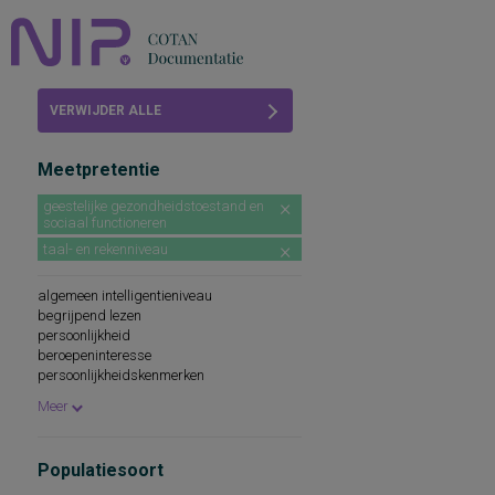
Home
VERWIJDER ALLE
Beoordelingen
FILTERS
Meetpretentie
COTAN
geestelijke gezondheidstoestand en
sociaal functioneren
Abonneren
taal- en rekenniveau
FAQ
algemeen intelligentieniveau
begrijpend lezen
persoonlijkheid
beroepeninteresse
persoonlijkheidskenmerken
spellingsvaardigheid
Meer
persoonlijkheidsaspecten
cognitieve capaciteiten
persoonlijkheidseigenschappen
Populatiesoort
woordenschat
sociaal-emotioneel functioneren