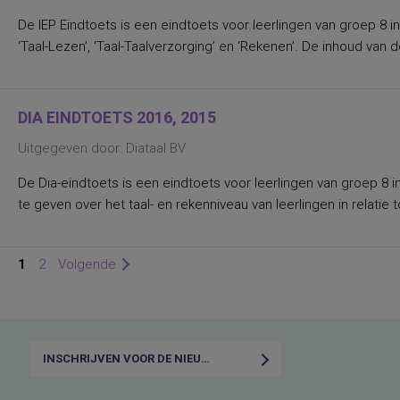
auditief taalbegrip en mondeling
De IEP Eindtoets is een eindtoets voor leerlingen van groep 8 i
taalgebruik
auditieve aandacht, selectieve en
‘Taal-Lezen’, ‘Taal-Taalverzorging’ en ‘Rekenen’. De inhoud va
volgehouden
auditieve synthese (vaardigheid een
gesproken woord te herkennen uit zijn
losse klanken)
auditieve-, visuele-, ruimtelijke-,
DIA EINDTOETS 2016, 2015
taal/denkontwikkeling, ontwikkeling van
motoriek en werkhouding
Uitgegeven door: Diataal BV
autismespectrumstoornissen
automatisering van elementaire
De Dia-eindtoets is een eindtoets voor leerlingen van groep 8 i
rekenkundige bewerkingen
autonomie in het werk
te geven over het taal- en rekenniveau van leerlingen in relatie
big five persoonlijkheidsdomeinen en
facetten
basisdimensies van de persoonlijkheid
1
2
Volgende
basisfuncties en beginnend leren
basisstrategieën van het technisch lezen
basisvaardigheden
basisvaardigheden op het gebied van
taal, rekenen-wiskunde en
studievaardigheden
INSCHRIJVEN VOOR DE NIEUWSBRIEF
beginnende geletterdheid (fonologisch
bewustzijn en letterkennis)
begrijpend lezen Fries