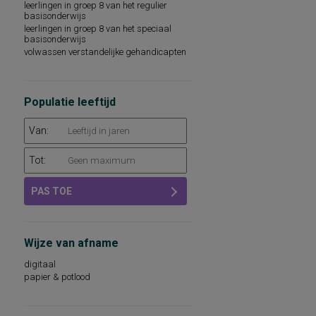
leerlingen in groep 8 van het regulier
technische leesvaardigheid
basisonderwijs
leesvaardigheid
leerlingen in groep 8 van het speciaal
persoonlijkheidsaspecten, aan de
basisonderwijs
werksituatie gerelateerd
volwassen verstandelijke gehandicapten
psychopathologie
rekenvaardigheid
sociale redzaamheid
technisch lezen
Populatie leeftijd
aandacht en concentratie
algemeen capaciteitenniveau
Van:
basisvaardigheden op het gebied van
taal, rekenen-wiskunde en
wereldoriëntatie
Tot:
begrijpend lezen en leesattitude
dyslexie
PAS TOE
intellectuele capaciteiten, intelligentie
kwaliteit van leven
leeswoordenschat
persoonlijkheidsdimensies
Wijze van afname
persoonlijkheidsfactoren
sociaal-emotioneel functioneren op school
digitaal
sociale vaardigheden
papier & potlood
taalbegrip
taalontwikkeling
intelligentie