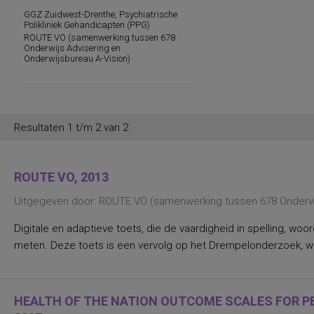
werksituatie
GGZ Zuidwest-Drenthe, Psychiatrische
persoonlijkheidsaspecten, temperament
Polikliniek Gehandicapten (PPG)
en karakter
ROUTE VO (samenwerking tussen 678
persoonlijkheidseigenschappen en
Onderwijs Advisering en
vaardigheden
Onderwijsbureau A-Vision)
persoonlijkheidstrekken
posttraumatische stress
posttraumatische stressstoornis
psychopathologie en
persoonlijkheidskenmerken
Resultaten 1 t/m 2 van 2
regelvaardigheid
rekenen en wiskunde
rekenen, deelvaardigheden van
sociaal-emotioneel functioneren en
ROUTE VO, 2013
betrokkenheid bij school
spannings- en vermijdingsaspecten van
Uitgegeven door: ROUTE VO (samenwerking tussen 678 Onderwij
interpersoonlijk gedrag
spanningsbehoefte
spelling van Nederlandse niet-
Digitale en adaptieve toets, die de vaardigheid in spelling, wo
werkwoorden
meten. Deze toets is een vervolg op het Drempelonderzoek, wa
symptomen van gedragsstoornissen
ADHD, ODD en CD
taal- en communicatieproblemen
taalvaardigheid, receptief
toestandsangst en angstdispositie
HEALTH OF THE NATION OUTCOME SCALES FOR PEO
Nederlands leesvaardigheid, Nederlands