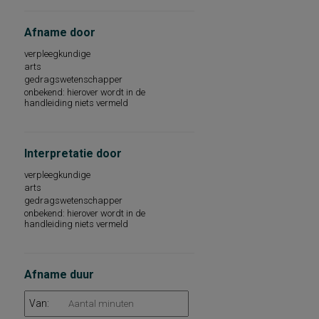
taalbegrip
taalontwikkeling
intelligentie
Afname door
algemene mentale en motorische
ontwikkeling
verpleegkundige
angst
arts
arbeidstevredenheid
gedragswetenschapper
attitudes betreffende de opvoeding
onbekend: hierover wordt in de
handleiding niets vermeld
beginnende gecijferdheid, voorbereidende
rekenvaardigheid
begrijpend lezen op woord-, zins- en
tekstniveau
begrip van gesproken woorden
Interpretatie door
taalvaardigheid
verpleegkundige
beroepsinteresse binnen het lbo/ibo
arts
carrièrewaarden: factoren van werk die
een persoon motiveren
gedragswetenschapper
chronisch pijngedrag
onbekend: hierover wordt in de
handleiding niets vermeld
cognitieve functies
cognitieve ontwikkeling, schoolvorderingen,
leervoorwaarden
cognitieve vaardigheden
Afname duur
cognitieve vaardigheden en algemeen
intelligentieniveau
dementie
Van:
dementiesyndroom