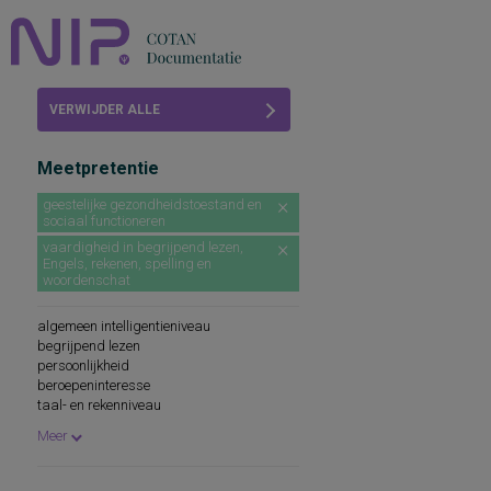
Home
VERWIJDER ALLE
Beoordelingen
FILTERS
Meetpretentie
COTAN
geestelijke gezondheidstoestand en
sociaal functioneren
Abonneren
vaardigheid in begrijpend lezen,
Engels, rekenen, spelling en
FAQ
woordenschat
algemeen intelligentieniveau
begrijpend lezen
persoonlijkheid
beroepeninteresse
taal- en rekenniveau
persoonlijkheidskenmerken
Meer
spellingsvaardigheid
persoonlijkheidsaspecten
cognitieve capaciteiten