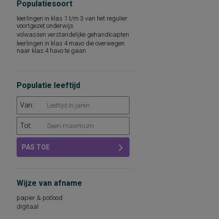
Populatiesoort
persoonlijkheidseigenschappen
woordenschat
leerlingen in klas 1 t/m 3 van het regulier
sociaal-emotioneel functioneren
voortgezet onderwijs
technische leesvaardigheid
volwassen verstandelijke gehandicapten
leesvaardigheid
leerlingen in klas 4 mavo die overwegen
persoonlijkheidsaspecten, aan de
naar klas 4 havo te gaan
werksituatie gerelateerd
psychopathologie
rekenvaardigheid
sociale redzaamheid
Populatie leeftijd
technisch lezen
aandacht en concentratie
Van:
algemeen capaciteitenniveau
basisvaardigheden op het gebied van
Tot:
taal, rekenen-wiskunde en
wereldoriëntatie
begrijpend lezen en leesattitude
PAS TOE
dyslexie
intellectuele capaciteiten, intelligentie
kwaliteit van leven
leeswoordenschat
Wijze van afname
persoonlijkheidsdimensies
persoonlijkheidsfactoren
papier & potlood
sociaal-emotioneel functioneren op school
digitaal
sociale vaardigheden