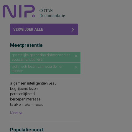
Home
VERWIJDER ALLE
Beoordelingen
FILTERS
Meetpretentie
COTAN
geestelijke gezondheidstoestand en
sociaal functioneren
Abonneren
technisch lezen van woorden en
teksten
FAQ
algemeen intelligentieniveau
begrijpend lezen
persoonlijkheid
beroepeninteresse
taal- en rekenniveau
persoonlijkheidskenmerken
Meer
spellingsvaardigheid
persoonlijkheidsaspecten
cognitieve capaciteiten
Populatiesoort
persoonlijkheidseigenschappen