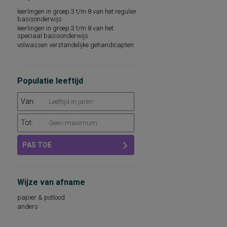
woordenschat
leerlingen in groep 3 t/m 8 van het regulier
sociaal-emotioneel functioneren
basisonderwijs
technische leesvaardigheid
leerlingen in groep 3 t/m 8 van het
leesvaardigheid
speciaal basisonderwijs
persoonlijkheidsaspecten, aan de
volwassen verstandelijke gehandicapten
werksituatie gerelateerd
psychopathologie
rekenvaardigheid
sociale redzaamheid
Populatie leeftijd
technisch lezen
aandacht en concentratie
Van:
algemeen capaciteitenniveau
basisvaardigheden op het gebied van
Tot:
taal, rekenen-wiskunde en
wereldoriëntatie
begrijpend lezen en leesattitude
PAS TOE
dyslexie
intellectuele capaciteiten, intelligentie
kwaliteit van leven
leeswoordenschat
Wijze van afname
persoonlijkheidsdimensies
persoonlijkheidsfactoren
papier & potlood
sociaal-emotioneel functioneren op school
anders
sociale vaardigheden
taalbegrip