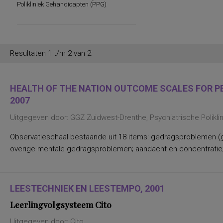
Polikliniek Gehandicapten (PPG)
persoonlijkheidsaspecten, temperament
en karakter
persoonlijkheidseigenschappen en
vaardigheden
persoonlijkheidstrekken
posttraumatische stress
Resultaten 1 t/m 2 van 2
posttraumatische stressstoornis
psychopathologie en
persoonlijkheidskenmerken
regelvaardigheid
HEALTH OF THE NATION OUTCOME SCALES FOR PEO
rekenen en wiskunde
2007
rekenen, deelvaardigheden van
sociaal-emotioneel functioneren en
Uitgegeven door: GGZ Zuidwest-Drenthe, Psychiatrische Polikl
betrokkenheid bij school
spannings- en vermijdingsaspecten van
interpersoonlijk gedrag
Observatieschaal bestaande uit 18 items: gedragsproblemen (g
spanningsbehoefte
overige mentale gedragsproblemen; aandacht en concentratie;
spelling van Nederlandse niet-
werkwoorden
symptomen van gedragsstoornissen
ADHD, ODD en CD
taal- en communicatieproblemen
LEESTECHNIEK EN LEESTEMPO, 2001
taalvaardigheid, receptief
Leerlingvolgsysteem Cito
toestandsangst en angstdispositie
Nederlands leesvaardigheid, Nederlands
Uitgegeven door: Cito
woordenschat, Engels leesvaardigheid,