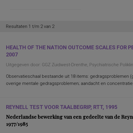
persoonlijkheidsaspecten, temperament
en karakter
persoonlijkheidseigenschappen en
vaardigheden
persoonlijkheidstrekken
Resultaten 1 t/m 2 van 2
posttraumatische stress
posttraumatische stressstoornis
psychopathologie en
persoonlijkheidskenmerken
HEALTH OF THE NATION OUTCOME SCALES FOR PEO
regelvaardigheid
2007
rekenen en wiskunde
rekenen, deelvaardigheden van
Uitgegeven door: GGZ Zuidwest-Drenthe, Psychiatrische Polikl
sociaal-emotioneel functioneren en
betrokkenheid bij school
Observatieschaal bestaande uit 18 items: gedragsproblemen (g
spannings- en vermijdingsaspecten van
interpersoonlijk gedrag
overige mentale gedragsproblemen; aandacht en concentratie;
spanningsbehoefte
spelling van Nederlandse niet-
werkwoorden
symptomen van gedragsstoornissen
ADHD, ODD en CD
REYNELL TEST VOOR TAALBEGRIP, RTT, 1995
taal- en communicatieproblemen
Nederlandse bewerking van een gedeelte van de Reyne
taalvaardigheid, receptief
toestandsangst en angstdispositie
1977/1985
Nederlands leesvaardigheid, Nederlands
woordenschat, Engels leesvaardigheid,