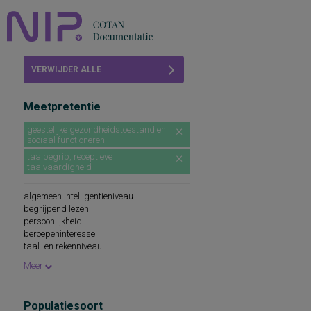
Home
VERWIJDER ALLE
Beoordelingen
FILTERS
Meetpretentie
COTAN
geestelijke gezondheidstoestand en
sociaal functioneren
Abonneren
taalbegrip, receptieve
taalvaardigheid
FAQ
algemeen intelligentieniveau
begrijpend lezen
persoonlijkheid
beroepeninteresse
taal- en rekenniveau
persoonlijkheidskenmerken
Meer
spellingsvaardigheid
persoonlijkheidsaspecten
cognitieve capaciteiten
Populatiesoort
persoonlijkheidseigenschappen