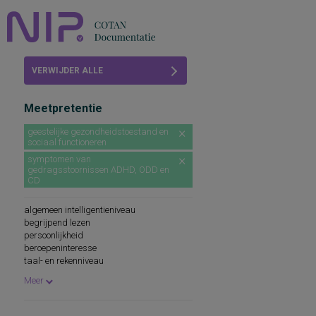
Home
VERWIJDER ALLE
Beoordelingen
FILTERS
Meetpretentie
COTAN
geestelijke gezondheidstoestand en
sociaal functioneren
Abonneren
symptomen van
gedragsstoornissen ADHD, ODD en
FAQ
CD
algemeen intelligentieniveau
begrijpend lezen
persoonlijkheid
beroepeninteresse
taal- en rekenniveau
persoonlijkheidskenmerken
Meer
spellingsvaardigheid
persoonlijkheidsaspecten
cognitieve capaciteiten