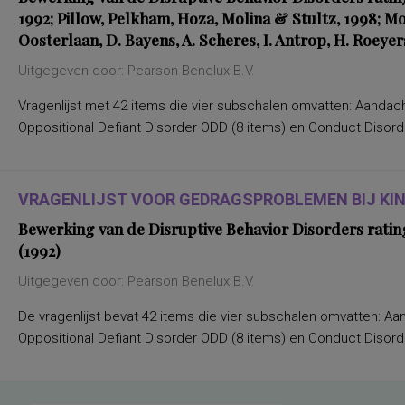
en Taalverzorging
1992; Pillow, Pelkham, Hoza, Molina & Stultz, 1998; M
Nederlands leesvaardigheid, Nederlands
Oosterlaan, D. Bayens, A. Scheres, I. Antrop, H. Roeyer
woordenschat, Engels leesvaardigheid,
Rekenen/Wiskunde en Taalverzorging
kwaliteit van gezinsfunctioneren
Uitgegeven door: Pearson Benelux B.V.
taal- en rekenvaardigheden
drijfveren en talenten
Vragenlijst met 42 items die vier subschalen omvatten: Aandachts
algemene intelligentie
Oppositional Defiant Disorder ODD (8 items) en Conduct Disorde
taal- en rekenvaardigheid
leervorderingen op het gebied van taal en
rekenen
(inter)persoonlijke waarden,
persoonlijkheidskenmerken
VRAGENLIJST VOOR GEDRAGSPROBLEMEN BIJ KIND
(verbale) geheugenfuncties
aandacht en concentratie bij het
Bewerking van de Disruptive Behavior Disorders ratin
verwerken van non-linguistische stimuli;
(1992)
interferentie-effecten
aandacht, flexibiliteit
Uitgegeven door: Pearson Benelux B.V.
aandachtsproblemen
aandachtstekortstoornis
De vragenlijst bevat 42 items die vier subschalen omvatten: Aand
aanhoudende vermoeidheid, state
aanpassing van leiderschapsstijl aan
Oppositional Defiant Disorder ODD (8 items) en Conduct Disorde
specifieke situaties
aanpassingsmoeilijkheden, stress,
algemeen (on)welbevinden
aanwezigheid, ernst, differentiëring