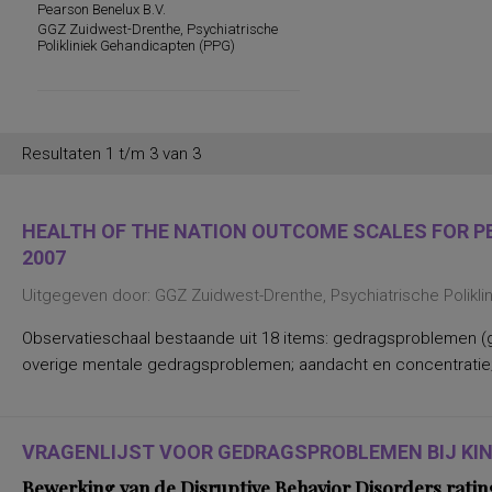
Pearson Benelux B.V.
werksituatie
GGZ Zuidwest-Drenthe, Psychiatrische
persoonlijkheidsaspecten, temperament
Polikliniek Gehandicapten (PPG)
en karakter
persoonlijkheidseigenschappen en
vaardigheden
persoonlijkheidstrekken
posttraumatische stress
posttraumatische stressstoornis
Resultaten 1 t/m 3 van 3
psychopathologie en
persoonlijkheidskenmerken
regelvaardigheid
rekenen en wiskunde
HEALTH OF THE NATION OUTCOME SCALES FOR PEO
rekenen, deelvaardigheden van
2007
sociaal-emotioneel functioneren en
betrokkenheid bij school
Uitgegeven door: GGZ Zuidwest-Drenthe, Psychiatrische Polikl
spannings- en vermijdingsaspecten van
interpersoonlijk gedrag
spanningsbehoefte
Observatieschaal bestaande uit 18 items: gedragsproblemen (g
spelling van Nederlandse niet-
overige mentale gedragsproblemen; aandacht en concentratie;
werkwoorden
taal- en communicatieproblemen
taalvaardigheid, receptief
toestandsangst en angstdispositie
VRAGENLIJST VOOR GEDRAGSPROBLEMEN BIJ KINDE
Nederlands leesvaardigheid, Nederlands
woordenschat, Engels leesvaardigheid,
Bewerking van de Disruptive Behavior Disorders ratin
Engels woordenschat, Rekenen/Wiskunde