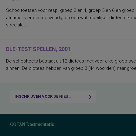
auditief taalbegrip en mondeling
taalgebruik
Schooltoetsen voor resp. groep 3 en 4, groep 5 en 6 en groep
auditieve aandacht, selectieve en
afname is er een eenvoudig en een wat moeilijker dictee elk me
volgehouden
auditieve synthese (vaardigheid een
speciale...
gesproken woord te herkennen uit zijn
losse klanken)
auditieve-, visuele-, ruimtelijke-,
taal/denkontwikkeling, ontwikkeling van
motoriek en werkhouding
DLE-TEST SPELLEN, 2001
autismespectrumstoornissen
automatisering van elementaire
De schooltoets bestaat uit 12 dictees met voor elke groep twee
rekenkundige bewerkingen
zinnen. De dictees hebben van groep 3 (44 woorden) naar groe
autonomie in het werk
big five persoonlijkheidsdomeinen en
facetten
basisdimensies van de persoonlijkheid
basisfuncties en beginnend leren
INSCHRIJVEN VOOR DE NIEUWSBRIEF
basisstrategieën van het technisch lezen
basisvaardigheden
basisvaardigheden op het gebied van
taal, rekenen-wiskunde en
studievaardigheden
beginnende geletterdheid (fonologisch
COTAN Documentatie
bewustzijn en letterkennis)
begrijpend lezen Fries