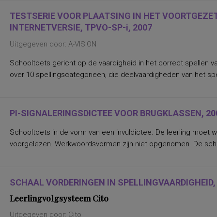
radiotherapie
TESTSERIE VOOR PLAATSING IN HET VOORTGEZET
algemene taalvaardigheid
interne en externe locus of control
INTERNETVERSIE, TPVO-SP-i, 2007
alledaagse vaardigheden
angst en depressie
Uitgegeven door: A-VISION
angst voor situaties en objecten
angst voor tandheelkundige behandeling
Schooltoets gericht op de vaardigheid in het correct spellen 
angst, depressie en stress
over 10 spellingscategorieën, die deelvaardigheden van het spelle
anterograde amnesie
arbeidsbeleving in relatie tot behoeften en
werksituatie
aspecten en gevolgen van beleidsvoering,
arbeidstevredenheid
PI-SIGNALERINGSDICTEE VOOR BRUGKLASSEN, 20
aspecten van gezondheid, veiligheid en
welzijn in de arbeidssituatie
Schooltoets in de vorm van een invuldictee. De leerling moet w
aspecten van mondelinge
taalvaardigheid
voorgelezen. Werkwoordsvormen zijn niet opgenomen. De schoo
aspecten van zelfwaardering, globaal
gevoel van eigenwaarde
aspecten/profiel van de werkomgeving
attitude t.a.v. lezen en leesmateriaal
SCHAAL VORDERINGEN IN SPELLINGVAARDIGHEID, SV
attitude t.a.v. lezen, voorkeur voor lezen als
vrijetijdsbesteding
Leerlingvolgsysteem Cito
attitude t.a.v. rechtsregels en
rechtsfunctionarissen
Uitgegeven door: Cito
attributiestijlen