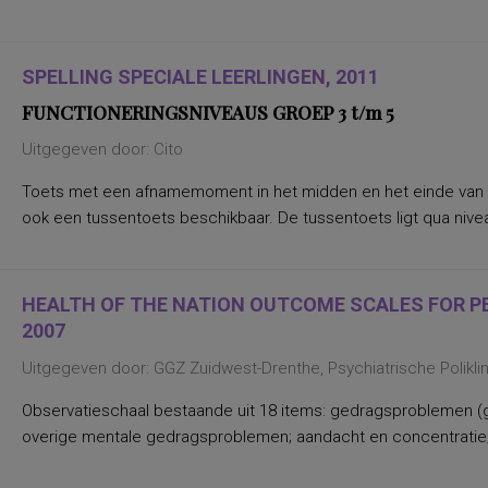
globale afasie) en verloop van de afasie
aard van uitspraakproblemen
invloed, voor leiderschap relevante soorten
actieve en passieve woordenschat
SPELLING SPECIALE LEERLINGEN, 2011
actieve woordenschat
activiteiten, voorkeur voor
FUNCTIONERINGSNIVEAUS GROEP 3 t/m 5
activiteitenpatroon/terugtrekgedrag
actueel functioneringsniveau en optimaal
Uitgegeven door: Cito
wensniveau van functioneren
actuele bindingen
Toets met een afnamemoment in het midden en het einde van het
(meningen/houdingen/standpuntbepalingen/keuzes
en exploratie) op zes gebieden
ook een tussentoets beschikbaar. De tussentoets ligt qua nivea
adaptieve ontwikkeling
begrijpend lezen, afleiden van de
hoofdgedachte uit informatieve tekst
afweermechanismen
HEALTH OF THE NATION OUTCOME SCALES FOR PEO
alcoholbehoefte en drinkgedrag in
bepaalde condities
2007
algemeen intelligentieniveau,
intelligentiefactoren
Uitgegeven door: GGZ Zuidwest-Drenthe, Psychiatrische Polikl
algemeen niveau van wereldoriëntatie
algemeen welbevinden
Observatieschaal bestaande uit 18 items: gedragsproblemen (g
algemene cognitieve functies t.b.v.
vroegtijdige differentiaal diagnostiek
overige mentale gedragsproblemen; aandacht en concentratie;
algemene cognitieve ontwikkelingsstand
algemene lichamelijke beheersing
algemene malaise ten gevolge van