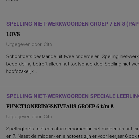
Nederlands leesvaardigheid, Nederlands
woordenschat, Engels leesvaardigheid,
Rekenen/Wiskunde en Taalverzorging
kwaliteit van gezinsfunctioneren
SPELLING NIET-WERKWOORDEN GROEP 7 EN 8 (PAPI
taal- en rekenvaardigheden
drijfveren en talenten
LOVS
algemene intelligentie
taal- en rekenvaardigheid
Uitgegeven door: Cito
leervorderingen op het gebied van taal en
rekenen
Schooltoets bestaande uit twee onderdelen: Spelling niet-wer
(inter)persoonlijke waarden,
persoonlijkheidskenmerken
beoordeling betreft alleen het toetsonderdeel Spelling niet-w
(verbale) geheugenfuncties
hoofdzakelijk...
aandacht en concentratie bij het
verwerken van non-linguistische stimuli;
interferentie-effecten
aandacht, flexibiliteit
aandachtsproblemen
SPELLING NIET-WERKWOORDEN SPECIALE LEERLIN
aandachtstekortstoornis
aanhoudende vermoeidheid, state
FUNCTIONERINGSNIVEAUS GROEP 6 t/m 8
aanpassing van leiderschapsstijl aan
specifieke situaties
Uitgegeven door: Cito
aanpassingsmoeilijkheden, stress,
algemeen (on)welbevinden
Spellingtoets met een afnamemoment in het midden en het eind
aanwezigheid, ernst, differentiëring
(amnestische-, Wernicke- Broca- en
en 7. Naast de midden- en eindtoets zijn er voor leerjaar 6 oo