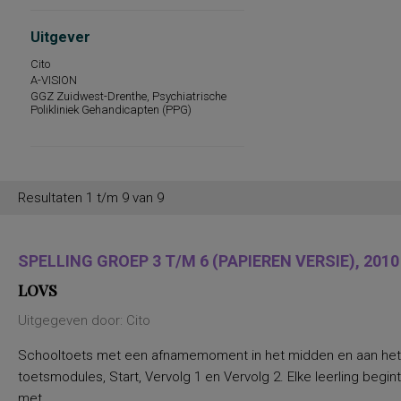
persoonlijkheidseigenschappen en
vaardigheden
Uitgever
persoonlijkheidstrekken
posttraumatische stress
Cito
posttraumatische stressstoornis
A-VISION
psychopathologie en
GGZ Zuidwest-Drenthe, Psychiatrische
persoonlijkheidskenmerken
Polikliniek Gehandicapten (PPG)
regelvaardigheid
rekenen en wiskunde
rekenen, deelvaardigheden van
sociaal-emotioneel functioneren en
betrokkenheid bij school
Resultaten 1 t/m 9 van 9
spannings- en vermijdingsaspecten van
interpersoonlijk gedrag
spanningsbehoefte
spelling van Nederlandse niet-
SPELLING GROEP 3 T/M 6 (PAPIEREN VERSIE), 2010
werkwoorden
symptomen van gedragsstoornissen
LOVS
ADHD, ODD en CD
taal- en communicatieproblemen
Uitgegeven door: Cito
taalvaardigheid, receptief
toestandsangst en angstdispositie
Schooltoets met een afnamemoment in het midden en aan het e
Nederlands leesvaardigheid, Nederlands
woordenschat, Engels leesvaardigheid,
toetsmodules, Start, Vervolg 1 en Vervolg 2. Elke leerling begi
Engels woordenschat, Rekenen/Wiskunde
en Taalverzorging
met...