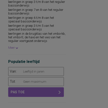
leerlingen in groep 3 t/m 8 van het regulier
technische leesvaardigheid
basisonderwijs
leesvaardigheid
leerlingen in groep 7 en 8 van het regulier
persoonlijkheidsaspecten, aan de
basisonderwijs
werksituatie gerelateerd
leerlingen in groep 6 t/m 8 van het
psychopathologie
speciaal basisonderwijs
rekenvaardigheid
leerlingen in groep 3 t/m 5 van het
speciaal basisonderwijs
sociale redzaamheid
leerlingen in de brugklas van het vmbo-kb,
technisch lezen
het vmbo-tl, de havo en het vwo van het
aandacht en concentratie
regulier voortgezet onderwijs
algemeen capaciteitenniveau
leerlingen in groep 3 t/m 6 van het regulier
basisvaardigheden op het gebied van
Meer
basisonderwijs
taal, rekenen-wiskunde en
leerlingen in groep 3 t/m 8 van het
wereldoriëntatie
speciaal basisonderwijs
begrijpend lezen en leesattitude
leerlingen in groep 7 en 8 van het speciaal
Populatie leeftijd
dyslexie
basisonderwijs
intellectuele capaciteiten, intelligentie
volwassen verstandelijke gehandicapten
Van:
kwaliteit van leven
leeswoordenschat
persoonlijkheidsdimensies
Tot:
persoonlijkheidsfactoren
sociaal-emotioneel functioneren op school
PAS TOE
sociale vaardigheden
taalbegrip
taalontwikkeling
intelligentie