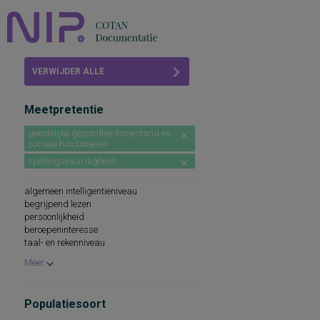
Home
VERWIJDER ALLE
Beoordelingen
FILTERS
Meetpretentie
COTAN
geestelijke gezondheidstoestand en
sociaal functioneren
Abonneren
spellingsvaardigheid
FAQ
algemeen intelligentieniveau
begrijpend lezen
persoonlijkheid
beroepeninteresse
taal- en rekenniveau
persoonlijkheidskenmerken
Meer
persoonlijkheidsaspecten
cognitieve capaciteiten
persoonlijkheidseigenschappen
Populatiesoort
woordenschat
sociaal-emotioneel functioneren