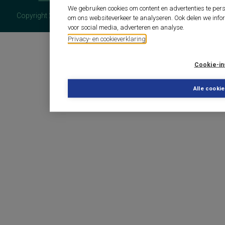
benoemstoornissen,
We gebruiken cookies om content en advertenties te pers
woordvindingsproblemen
Copyright 2026 - COTAN Documentatie
om ons websiteverkeer te analyseren. Ook delen we info
de opvoedingsrelatie van de ouder met elk
voor social media, adverteren en analyse.
kind afzonderlijk
sociaal probleemgedrag, ondersteuning
Privacy- en cookieverklaring
van diagnostische en interactieprocessen
veranderingen per subschaal
leerachterstanden op begrijpend en
Cookie-in
technisch lezen, spelling en inzichtelijk
rekenen
aandacht
Alle cooki
affectieve betekenis van begrippen
emotionele kant van depressiviteit
intelligentie (algemeen cognitief
ontwikkelingsniveau), alsmede het niveau
van een aantal cognitieve functies t.b.v. de
diagnostiek van leermoeilijkheden en
cognitieve ontwikkelingsstoornissen
niet verbale intelligentie
verbale aanleg
gedragsproblemen in de intramurale
gezondheidszorg voor ouderen
intelligentieniveau en de geschiktheid voor
de verschillende vormen van voortgezet
onderwijs
intelligentieniveau, g-factor
persoonlijkheidsaspecten, vooral t.b.v.