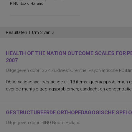
persoonlijkheidsaspecten, temperament
RINO Noord Holland
en karakter
persoonlijkheidseigenschappen en
vaardigheden
persoonlijkheidstrekken
posttraumatische stress
posttraumatische stressstoornis
Resultaten 1 t/m 2 van 2
psychopathologie en
persoonlijkheidskenmerken
regelvaardigheid
rekenen en wiskunde
HEALTH OF THE NATION OUTCOME SCALES FOR PEO
rekenen, deelvaardigheden van
2007
sociaal-emotioneel functioneren en
betrokkenheid bij school
Uitgegeven door: GGZ Zuidwest-Drenthe, Psychiatrische Polikl
spannings- en vermijdingsaspecten van
interpersoonlijk gedrag
spanningsbehoefte
Observatieschaal bestaande uit 18 items: gedragsproblemen (g
spelling van Nederlandse niet-
overige mentale gedragsproblemen; aandacht en concentratie;
werkwoorden
symptomen van gedragsstoornissen
ADHD, ODD en CD
taal- en communicatieproblemen
taalvaardigheid, receptief
GESTRUCTUREERDE ORTHOPEDAGOGISCHE SPELOB
toestandsangst en angstdispositie
Nederlands leesvaardigheid, Nederlands
Uitgegeven door: RINO Noord Holland
woordenschat, Engels leesvaardigheid,
Engels woordenschat, Rekenen/Wiskunde