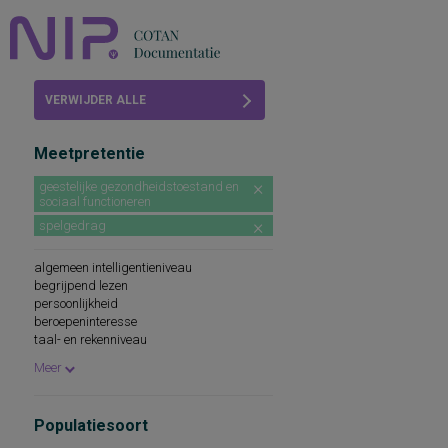
Home
VERWIJDER ALLE
Beoordelingen
FILTERS
Meetpretentie
COTAN
geestelijke gezondheidstoestand en
sociaal functioneren
Abonneren
spelgedrag
FAQ
algemeen intelligentieniveau
begrijpend lezen
persoonlijkheid
beroepeninteresse
taal- en rekenniveau
persoonlijkheidskenmerken
Meer
spellingsvaardigheid
persoonlijkheidsaspecten
cognitieve capaciteiten
Populatiesoort
persoonlijkheidseigenschappen
woordenschat