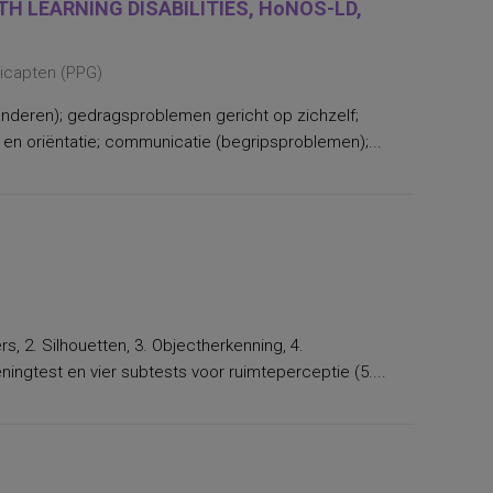
H LEARNING DISABILITIES, HoNOS-LD,
dicapten (PPG)
nderen); gedragsproblemen gericht op zichzelf;
n oriëntatie; communicatie (begripsproblemen);...
rs, 2. Silhouetten, 3. Objectherkenning, 4.
ngtest en vier subtests voor ruimteperceptie (5....