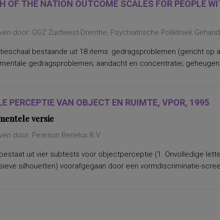
H OF THE NATION OUTCOME SCALES FOR PEOPLE WIT
ven door: GGZ Zuidwest-Drenthe, Psychiatrische Polikliniek Gehan
tieschaal bestaande uit 18 items: gedragsproblemen (gericht op a
 mentale gedragsproblemen; aandacht en concentratie; geheugen e
LE PERCEPTIE VAN OBJECT EN RUIMTE, VPOR, 1995
mentele versie
ven door: Pearson Benelux B.V.
bestaat uit vier subtests voor objectperceptie (1. Onvolledige lette
ieve silhouetten) voorafgegaan door een vormdiscriminatie-screeni