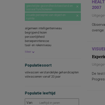
HEALT
geestelijke gezondheidstoestand en
2007
sociaal functioneren
visuele perceptie van object en
Uitgege
ruimte
Observa
algemeen intelligentieniveau
overige
begrijpend lezen
persoonlijkheid
beroepeninteresse
taal- en rekenniveau
VISUE
persoonlijkheidskenmerken
Meer
spellingsvaardigheid
Experi
persoonlijkheidsaspecten
cognitieve capaciteiten
Uitgege
Populatiesoort
persoonlijkheidseigenschappen
woordenschat
volwassen verstandelijke gehandicapten
De test 
sociaal-emotioneel functioneren
volwassenen vanaf 20 jaar
technische leesvaardigheid
Progress
leesvaardigheid
persoonlijkheidsaspecten, aan de
werksituatie gerelateerd
Populatie leeftijd
psychopathologie
rekenvaardigheid
Van:
sociale redzaamheid