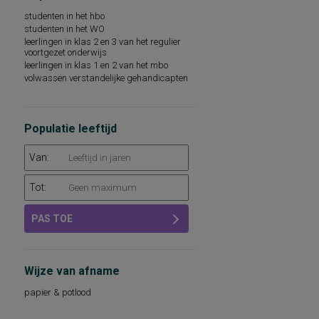
woordenschat
studenten in het hbo
sociaal-emotioneel functioneren
studenten in het WO
technische leesvaardigheid
leerlingen in klas 2 en 3 van het regulier
leesvaardigheid
voortgezet onderwijs
persoonlijkheidsaspecten, aan de
leerlingen in klas 1 en 2 van het mbo
werksituatie gerelateerd
volwassen verstandelijke gehandicapten
psychopathologie
rekenvaardigheid
sociale redzaamheid
technisch lezen
Populatie leeftijd
aandacht en concentratie
algemeen capaciteitenniveau
Van:
basisvaardigheden op het gebied van
taal, rekenen-wiskunde en
wereldoriëntatie
Tot:
begrijpend lezen en leesattitude
dyslexie
PAS TOE
intellectuele capaciteiten, intelligentie
kwaliteit van leven
leeswoordenschat
persoonlijkheidsdimensies
Wijze van afname
persoonlijkheidsfactoren
sociaal-emotioneel functioneren op school
papier & potlood
sociale vaardigheden
taalbegrip