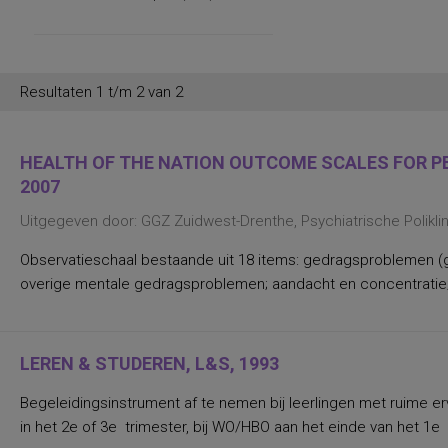
persoonlijkheidsaspecten, temperament
en karakter
persoonlijkheidseigenschappen en
vaardigheden
persoonlijkheidstrekken
Resultaten 1 t/m 2 van 2
posttraumatische stress
posttraumatische stressstoornis
psychopathologie en
persoonlijkheidskenmerken
HEALTH OF THE NATION OUTCOME SCALES FOR PEO
regelvaardigheid
2007
rekenen en wiskunde
rekenen, deelvaardigheden van
Uitgegeven door: GGZ Zuidwest-Drenthe, Psychiatrische Polikl
sociaal-emotioneel functioneren en
betrokkenheid bij school
spannings- en vermijdingsaspecten van
Observatieschaal bestaande uit 18 items: gedragsproblemen (g
interpersoonlijk gedrag
overige mentale gedragsproblemen; aandacht en concentratie;
spanningsbehoefte
spelling van Nederlandse niet-
werkwoorden
symptomen van gedragsstoornissen
ADHD, ODD en CD
LEREN & STUDEREN, L&S, 1993
taal- en communicatieproblemen
taalvaardigheid, receptief
Begeleidingsinstrument af te nemen bij leerlingen met ruime e
toestandsangst en angstdispositie
in het 2e of 3e trimester, bij WO/HBO aan het einde van het 1e t
Nederlands leesvaardigheid, Nederlands
woordenschat, Engels leesvaardigheid,