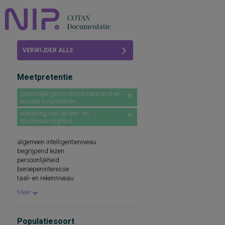
Home
VERWIJDER ALLE
Beoordelingen
FILTERS
Meetpretentie
COTAN
geestelijke gezondheidstoestand en
sociaal functioneren
Abonneren
schatting van de leer- en
studievaardigheid
FAQ
algemeen intelligentieniveau
begrijpend lezen
persoonlijkheid
beroepeninteresse
taal- en rekenniveau
persoonlijkheidskenmerken
Meer
spellingsvaardigheid
persoonlijkheidsaspecten
cognitieve capaciteiten
Populatiesoort
persoonlijkheidseigenschappen