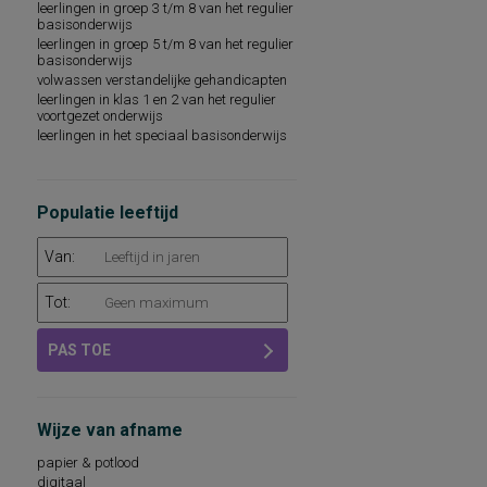
leerlingen in groep 3 t/m 8 van het regulier
sociaal-emotioneel functioneren
basisonderwijs
technische leesvaardigheid
leerlingen in groep 5 t/m 8 van het regulier
leesvaardigheid
basisonderwijs
persoonlijkheidsaspecten, aan de
volwassen verstandelijke gehandicapten
werksituatie gerelateerd
leerlingen in klas 1 en 2 van het regulier
psychopathologie
voortgezet onderwijs
rekenvaardigheid
leerlingen in het speciaal basisonderwijs
sociale redzaamheid
technisch lezen
aandacht en concentratie
Populatie leeftijd
algemeen capaciteitenniveau
basisvaardigheden op het gebied van
taal, rekenen-wiskunde en
Van:
wereldoriëntatie
begrijpend lezen en leesattitude
Tot:
dyslexie
intellectuele capaciteiten, intelligentie
kwaliteit van leven
PAS TOE
leeswoordenschat
persoonlijkheidsdimensies
persoonlijkheidsfactoren
sociaal-emotioneel functioneren op school
Wijze van afname
sociale vaardigheden
taalbegrip
papier & potlood
taalontwikkeling
digitaal