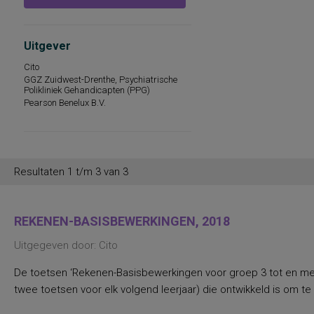
persoonlijkheidsaspecten, temperament
en karakter
persoonlijkheidseigenschappen en
vaardigheden
Uitgever
persoonlijkheidstrekken
posttraumatische stress
Cito
posttraumatische stressstoornis
GGZ Zuidwest-Drenthe, Psychiatrische
psychopathologie en
Polikliniek Gehandicapten (PPG)
persoonlijkheidskenmerken
Pearson Benelux B.V.
regelvaardigheid
rekenen en wiskunde
sociaal-emotioneel functioneren en
betrokkenheid bij school
spannings- en vermijdingsaspecten van
interpersoonlijk gedrag
Resultaten 1 t/m 3 van 3
spanningsbehoefte
spelling van Nederlandse niet-
werkwoorden
symptomen van gedragsstoornissen
REKENEN-BASISBEWERKINGEN, 2018
ADHD, ODD en CD
taal- en communicatieproblemen
Uitgegeven door: Cito
taalvaardigheid, receptief
toestandsangst en angstdispositie
De toetsen ‘Rekenen-Basisbewerkingen voor groep 3 tot en met 
Nederlands leesvaardigheid, Nederlands
woordenschat, Engels leesvaardigheid,
twee toetsen voor elk volgend leerjaar) die ontwikkeld is om te
Engels woordenschat, Rekenen/Wiskunde
en Taalverzorging