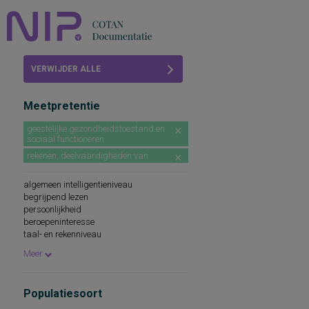
Home
VERWIJDER ALLE
Beoordelingen
FILTERS
Meetpretentie
COTAN
geestelijke gezondheidstoestand en
sociaal functioneren
Abonneren
rekenen, deelvaardigheden van
FAQ
algemeen intelligentieniveau
begrijpend lezen
persoonlijkheid
beroepeninteresse
taal- en rekenniveau
persoonlijkheidskenmerken
Meer
spellingsvaardigheid
persoonlijkheidsaspecten
cognitieve capaciteiten
Populatiesoort
persoonlijkheidseigenschappen
woordenschat