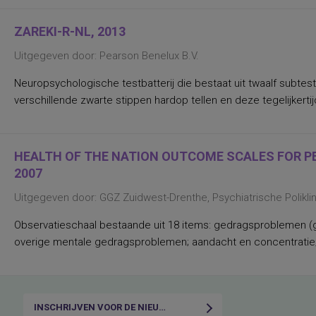
Nederlands leesvaardigheid, Nederlands
woordenschat, Engels leesvaardigheid,
Rekenen/Wiskunde en Taalverzorging
ZAREKI-R-NL, 2013
kwaliteit van gezinsfunctioneren
taal- en rekenvaardigheden
Uitgegeven door: Pearson Benelux B.V.
drijfveren en talenten
algemene intelligentie
Neuropsychologische testbatterij die bestaat uit twaalf subtests
taal- en rekenvaardigheid
verschillende zwarte stippen hardop tellen en deze tegelijkertijd
leervorderingen op het gebied van taal en
rekenen
(inter)persoonlijke waarden,
persoonlijkheidskenmerken
(verbale) geheugenfuncties
HEALTH OF THE NATION OUTCOME SCALES FOR PEO
aandacht en concentratie bij het
2007
verwerken van non-linguistische stimuli;
interferentie-effecten
Uitgegeven door: GGZ Zuidwest-Drenthe, Psychiatrische Polikl
aandacht, flexibiliteit
aandachtsproblemen
aandachtstekortstoornis
Observatieschaal bestaande uit 18 items: gedragsproblemen (g
aanhoudende vermoeidheid, state
overige mentale gedragsproblemen; aandacht en concentratie;
aanpassing van leiderschapsstijl aan
specifieke situaties
aanpassingsmoeilijkheden, stress,
algemeen (on)welbevinden
aanwezigheid, ernst, differentiëring
(amnestische-, Wernicke- Broca- en
INSCHRIJVEN VOOR DE NIEUWSBRIEF