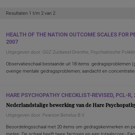
persoonlijkheidsaspecten, temperament
en karakter
persoonlijkheidseigenschappen en
Resultaten 1 t/m 2 van 2
vaardigheden
persoonlijkheidstrekken
posttraumatische stress
posttraumatische stressstoornis
HEALTH OF THE NATION OUTCOME SCALES FOR PEO
psychopathologie en
2007
persoonlijkheidskenmerken
regelvaardigheid
Uitgegeven door: GGZ Zuidwest-Drenthe, Psychiatrische Polikl
rekenen en wiskunde
rekenen, deelvaardigheden van
sociaal-emotioneel functioneren en
Observatieschaal bestaande uit 18 items: gedragsproblemen (g
betrokkenheid bij school
overige mentale gedragsproblemen; aandacht en concentratie;
spannings- en vermijdingsaspecten van
interpersoonlijk gedrag
spanningsbehoefte
spelling van Nederlandse niet-
werkwoorden
HARE PSYCHOPATHY CHECKLIST-REVISED, PCL-R, 
symptomen van gedragsstoornissen
ADHD, ODD en CD
Nederlandstalige bewerking van de Hare Psychopathy 
taal- en communicatieproblemen
taalvaardigheid, receptief
Uitgegeven door: Pearson Benelux B.V.
toestandsangst en angstdispositie
Nederlands leesvaardigheid, Nederlands
Beoordelingsschaal met 20 items om gedragskenmerken en per
woordenschat, Engels leesvaardigheid,
meten. De schaal heeft twee factoren en een totaalscore:- Fa
Engels woordenschat, Rekenen/Wiskunde