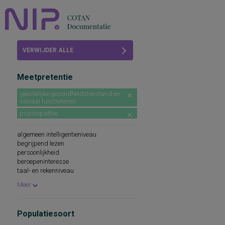
Home
VERWIJDER ALLE
Beoordelingen
FILTERS
Meetpretentie
COTAN
geestelijke gezondheidstoestand en
sociaal functioneren
Abonneren
psychopathie
FAQ
algemeen intelligentieniveau
begrijpend lezen
persoonlijkheid
beroepeninteresse
taal- en rekenniveau
persoonlijkheidskenmerken
Meer
spellingsvaardigheid
persoonlijkheidsaspecten
cognitieve capaciteiten
Populatiesoort
persoonlijkheidseigenschappen
woordenschat